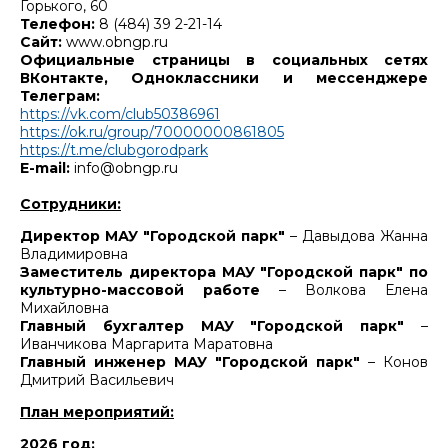
Горького, 60
Телефон:
8 (484) 39 2-21-14
Сайт:
www.obngp.ru
Официальные страницы в социальных сетях
ВКонтакте, Одноклассники и мессенджере
Телеграм:
https://vk.com/club50386961
https://ok.ru/group/70000000861805
https://t.me/clubgorodpark
E-mail:
info@obngp.ru
Сотрудники:
Директор МАУ "Городской парк"
– Давыдова Жанна
Владимировна
Заместитель директора МАУ "Городской парк" по
культурно-массовой работе
– Волкова Елена
Михайловна
Главный бухгалтер МАУ "Городской парк"
–
Иванчикова Маргарита Маратовна
Главный инженер МАУ "Городской парк"
– Конов
Дмитрий Васильевич
План мероприятий:
2026 год: