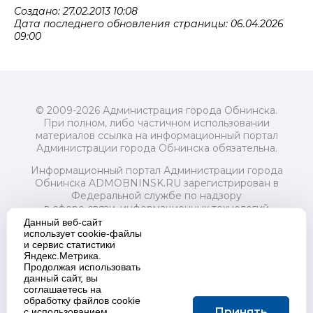
Создано: 27.02.2013 10:08
Дата последнего обновления страницы: 06.04.2026
09:00
© 2009-2026 Администрация города Обнинска.
При полном, либо частичном использовании
материалов ссылка на информационный портал
Администрации города Обнинска обязательна.
Информационный портал Администрации города
Обнинска ADMOBNINSK.RU зарегистрирован в
Федеральной службе по надзору
в сфере связи, информационных технологий
и массовых коммуникаций (Роскомнадзор) 24 июля
Данный веб-сайт
2018 года.
использует cookie-файлы
и сервис статистики
Свидетельство о регистрации Эл № ФС77-73321
Яндекс.Метрика.
Продолжая использовать
Учредитель: Администрация (исполнительно-
данный сайт, вы
распорядительный орган) городского округа "Город
соглашаетесь на
Обнинск". Главный редактор: Байкова Е.А.
обработку файлов cookie
Адрес электронной почты Редакции:
Принять
с использованием