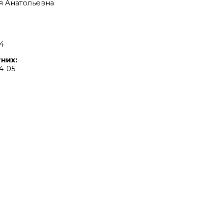
ья Анатольевна
4
них:
4-05