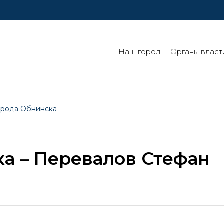
Наш город
Органы власт
города Обнинска
ка – Перевалов Стефан