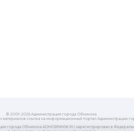
© 2009-2026 Администрация города Обнинска.
и материалов ссылка на информационный портал Администрации го
ии города Обнинска ADMOBNINSK.RU зарегистрирован в Федеральн
в сфере связи, информационных технологий