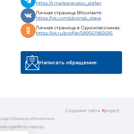
https://t.me/perevalov_stefan
Личная страница ВКонтакте:
https://vk.com/obninsk_glava
Личная страница в Одноклассниках:
https://ok.ru/profile/589561982695
Написать обращение:
Создание сайта:
K
project
рода Обнинска обязательна.
ой службе по надзору