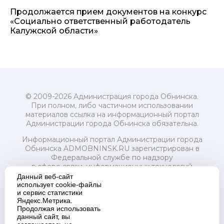
Продолжается прием документов на конкурс
«Социально ответственный работодатель
Калужской области»
© 2009-2026 Администрация города Обнинска.
При полном, либо частичном использовании
материалов ссылка на информационный портал
Администрации города Обнинска обязательна.
Информационный портал Администрации города
Обнинска ADMOBNINSK.RU зарегистрирован в
Федеральной службе по надзору
в сфере связи, информационных технологий
и массовых коммуникаций (Роскомнадзор) 24 июля
Данный веб-сайт
2018 года.
использует cookie-файлы
и сервис статистики
Свидетельство о регистрации Эл № ФС77-73321
Яндекс.Метрика.
Продолжая использовать
Учредитель: Администрация (исполнительно-
данный сайт, вы
распорядительный орган) городского округа "Город