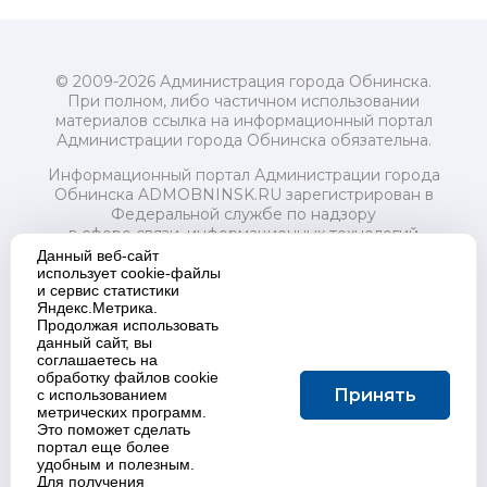
© 2009-2026 Администрация города Обнинска.
При полном, либо частичном использовании
материалов ссылка на информационный портал
Администрации города Обнинска обязательна.
Информационный портал Администрации города
Обнинска ADMOBNINSK.RU зарегистрирован в
Федеральной службе по надзору
в сфере связи, информационных технологий
и массовых коммуникаций (Роскомнадзор) 24 июля
Данный веб-сайт
2018 года.
использует cookie-файлы
и сервис статистики
Свидетельство о регистрации Эл № ФС77-73321
Яндекс.Метрика.
Продолжая использовать
Учредитель: Администрация (исполнительно-
данный сайт, вы
распорядительный орган) городского округа "Город
соглашаетесь на
Обнинск". Главный редактор: Байкова Е.А.
обработку файлов cookie
Адрес электронной почты Редакции:
Принять
с использованием
redactor@admobninsk.ru
метрических программ.
Телефон Редакции: +7 (484) 395-85-85
Это поможет сделать
Настоящий ресурс содержит материалы 18+
портал еще более
Политика в отношении обработки персональных
удобным и полезным.
Для получения
данных