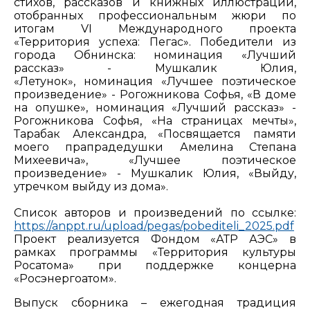
стихов, рассказов и книжных иллюстраций,
отобранных профессиональным жюри по
итогам VI Международного проекта
«Территория успеха: Пегас». Победители из
города Обнинска: номинация «Лучший
рассказ» - Мушкалик Юлия,
«Летунок», номинация «Лучшее поэтическое
произведение» - Рогожникова Софья, «В доме
на опушке», номинация «Лучший рассказ» -
Рогожникова Софья, «На страницах мечты»,
Тарабак Александра, «Посвящается памяти
моего прапрадедушки Амелина Степана
Михеевича», «Лучшее поэтическое
произведение» - Мушкалик Юлия, «Выйду,
утречком выйду из дома».
Список авторов и произведений по ссылке:
https://anppt.ru/upload/pegas/pobediteli_2025.pdf
Проект реализуется Фондом «АТР АЭС» в
рамках программы «Территория культуры
Росатома» при поддержке концерна
«Росэнергоатом».
Выпуск сборника – ежегодная традиция