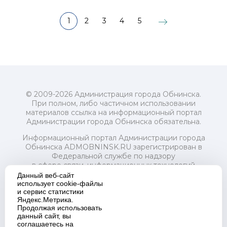
1
2
3
4
5
© 2009-2026 Администрация города Обнинска.
При полном, либо частичном использовании
материалов ссылка на информационный портал
Администрации города Обнинска обязательна.
Информационный портал Администрации города
Обнинска ADMOBNINSK.RU зарегистрирован в
Федеральной службе по надзору
в сфере связи, информационных технологий
и массовых коммуникаций (Роскомнадзор) 24 июля
Данный веб-сайт
2018 года.
использует cookie-файлы
и сервис статистики
Свидетельство о регистрации Эл № ФС77-73321
Яндекс.Метрика.
Продолжая использовать
Учредитель: Администрация (исполнительно-
данный сайт, вы
распорядительный орган) городского округа "Город
соглашаетесь на
Обнинск". Главный редактор: Байкова Е.А.