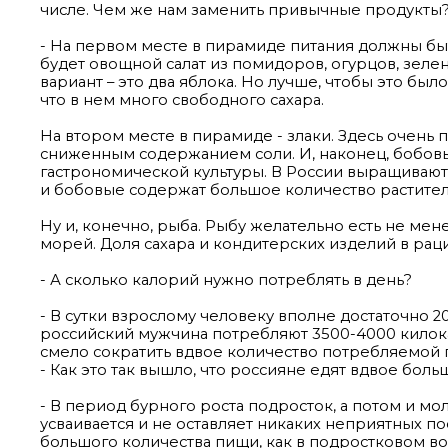
числе. Чем же нам заменить привычные продукты
- На первом месте в пирамиде питания должны быт
будет овощной салат из помидоров, огурцов, зелен
вариант – это два яблока. Но лучше, чтобы это был
что в нем много свободного сахара.
На втором месте в пирамиде - злаки. Здесь очень 
сниженным содержанием соли. И, наконец, бобов
гастрономической культуры. В России выращивают 
и бобовые содержат большое количество растител
Ну и, конечно, рыба. Рыбу желательно есть не ме
морей. Доля сахара и кондитерских изделий в ра
- А сколько калорий нужно потреблять в день?
- В сутки взрослому человеку вполне достаточно 2
российский мужчина потребляют 3500-4000 килока
смело сократить вдвое количество потребляемой 
- Как это так вышло, что россияне едят вдвое боль
- В период бурного роста подросток, а потом и м
усваивается и не оставляет никаких неприятных по
большого количества пищи, как в подростковом в