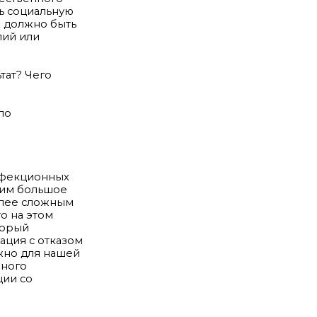
ь социальную
о должно быть
лий или
тат? Чего
ло
нфекционных
дим большое
олее сложным
о на этом
торый
уация с отказом
ажно для нашей
нного
ции со