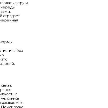
твовать меру и
 очередь
овами,
й страдает
умеренная
 нормы
атистика без
ко
 это
зделий,
связь.
 равно
идкость в
у человека
 называемые,
. Почки хуже