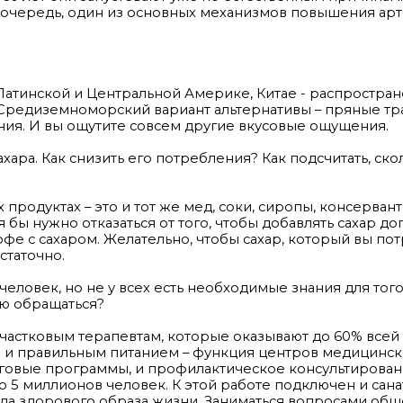
ою очередь, один из основных механизмов повышения ар
 в Латинской и Центральной Америке, Китае - распростра
Средиземноморский вариант альтернативы – пряные тра
ния. И вы ощутите совсем другие вкусовые ощущения.
сахара. Как снизить его потребления? Как подсчитать, ско
продуктах – это и тот же мед, соки, сиропы, консерван
бы нужно отказаться от того, чтобы добавлять сахар до
 кофе с сахаром. Желательно, чтобы сахар, который вы по
статочно.
человек, но не у всех есть необходимые знания для того
ью обращаться?
 участковым терапевтам, которые оказывают до 60% все
ом и правильным питанием – функция центров медицинс
говые программы, и профилактическое консультировани
 5 миллионов человек. К этой работе подключен и сан
нда здорового образа жизни. Заниматься вопросами об