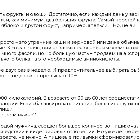
?
ь фрукты и овощи. Достаточно, если каждый день у вас
и, и, как минимум, два больших фрукта. Самый простой 
о яблоко и другой фрукт, например, апельсин. Но, не ви
просто – это утренние каши и зерновой или даже обычны
ые. К сожалению, они не являются основным элементом
много фасоли, но но большую часть – продаем на экспо
ьного белка - а это необходимые аминокислоты.
нее двух раз в неделю. И предпочтительнее выбирать ры
ционе не должно превышать 10%.
000 килокалорий. В возрасте от 30 до 60 лет среднестат
лорий. Если сбалансировать питание, большинству их 
пищи.
ше, чем нужно?
олодой мужчина, съедает большое количество пищи: она 
следствий в виде жировых отложений. Но уже лет через
озрасте, не нужно. А пищевые привычки сформировалис