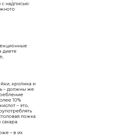
 с надписью:
рожного
нфекционные
в диете
е,
йки, кролика и
ь – должны же
требление
более 10%
слот – это,
лоупотреблять
 столовая ложка
 сахара.
оже – в их