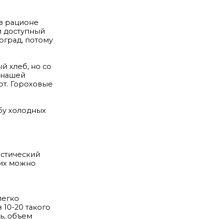
 в рационе
и доступный
ноград, потому
й хлеб, но со
 нашей
рт. Гороховые
бу холодных
истический
них можно
легко
 10-20 такого
ь, объем