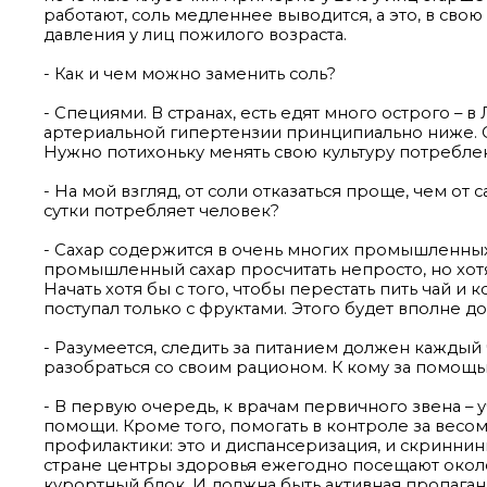
работают, соль медленнее выводится, а это, в св
давления у лиц пожилого возраста.
- Как и чем можно заменить соль?
- Специями. В странах, есть едят много острого –
артериальной гипертензии принципиально ниже. 
Нужно потихоньку менять свою культуру потребле
- На мой взгляд, от соли отказаться проще, чем от 
сутки потребляет человек?
- Сахар содержится в очень многих промышленных 
промышленный сахар просчитать непросто, но хотя 
Начать хотя бы с того, чтобы перестать пить чай и
поступал только с фруктами. Этого будет вполне до
- Разумеется, следить за питанием должен каждый 
разобраться со своим рационом. К кому за помощ
- В первую очередь, к врачам первичного звена –
помощи. Кроме того, помогать в контроле за вес
профилактики: это и диспансеризация, и скриннин
стране центры здоровья ежегодно посещают около
курортный блок. И должна быть активная пропага