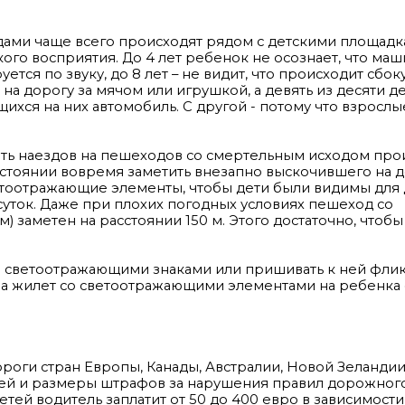
одами чаще всего происходят рядом с детскими площадк
кого восприятия. До 4 лет ребенок не осознает, что ма
ется по звуку, до 8 лет – не видит, что происходит сбоку
 дорогу за мячом или игрушкой, а девять из десяти де
щихся на них автомобиль. С другой - потому что взрослы
еть наездов на пешеходов со смертельным исходом про
состоянии вовремя заметить внезапно выскочившего на 
етоотражающие элементы, чтобы дети были видимы для 
уток. Даже при плохих погодных условиях пешеход со
заметен на расстоянии 150 м. Этого достаточно, чтобы
о светоотражающими знаками или пришивать к ней флик
, а жилет со светоотражающими элементами на ребенка
ороги стран Европы, Канады, Австралии, Новой Зеландии
елей и размеры штрафов за нарушения правил дорожног
ей водитель заплатит от 50 до 400 евро в зависимости 