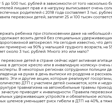
5 до 500 тыс. рублей в зависимости от того насколько 
ителей лишают прав и в нагрузку выписывают очень со
спечных родителей с 2018 года составляет 3 тыс. рублей
ла перевозки детей, заплатят 25 и 100 тысяч соответс
держать ребенка при столкновении даже на небольшой 
родолжают возить детей без специальных удерживающих
дороговизной автокресел. На сегодня известно, что дет
рии примерно на 90% у малышей грудного возраста, на 5
т около 3 тыс. рублей. Много это или мало?
перевозке детей в стране сейчас идет активная агитац
нка: в детское кресло или в инвалидную коляску» очень
ксперты. В некоторых регионах сотрудники полиции да
аденца на руках в день выписки из роддома и рассказ
вато. Эти и другие акции, которые реализуют госорганы
личество ДТП с участием детей снижается, хотя и недо
й структуре травматизма на автомобильные травмы приходи
 зачастую приводят к инвалидности. Правила перевозки
альных удерживающих устройств и обязательное испол
ных шлемов уменьшает риск гибели в ДТП на 40%, а тяж