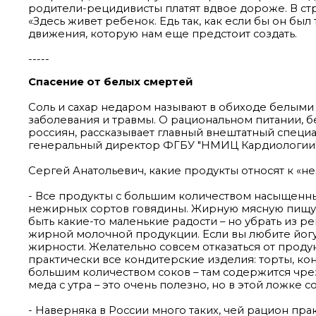
родители-рецидивисты платят вдвое дороже. В стр
«Здесь живет ребенок. Едь так, как если бы он был 
движения, которую нам еще предстоит создать.
-----
Спасение от белых смертей
Соль и сахар недаром называют в обиходе белыми
заболевания и травмы. О рациональном питании, б
россиян, рассказывает главный внештатный специ
генеральный директор ФГБУ "НМИЦ Кардиологии"
Cергей Анатольевич, какие продукты относят к «н
- Все продукты с большим количеством насыщенны
нежирных сортов говядины. Жирную мясную пищу 
быть какие-то маленькие радости – но убрать из 
жирной молочной продукции. Если вы любите йогур
жирности. Желательно совсем отказаться от прод
практически все кондитерские изделия: торты, конф
большим количеством соков – там содержится чрезв
меда с утра – это очень полезно, но в этой ложке
- Наверняка в России много таких, чей рацион прак