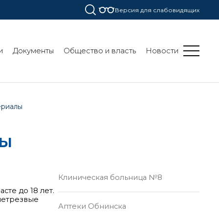
Версия для слабовидящих
и
Документы
Общество и власть
Новости
ериалы
лы
Клиническая больница №8
сте до 18 лет.
 нетрезвые
Аптеки Обнинска