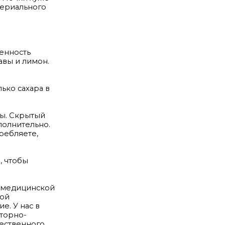
териального
ненность
вы и лимон.
лько сахара в
ты. Скрытый
полнительно.
требляете,
, чтобы
й медицинской
кой
е. У нас в
аторно-
щественного