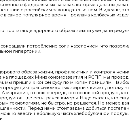
ественно о федеральных каналах, которые должны дават
етствии с российским законодательством. В идеале, эт
ас в самое популярное время – реклама колбасных изде
 по пропаганде здорового образа жизни уже дали резуль
т сокращали потребление соли населением, что позволи
льной гипертонии.
здорового образа жизни, профилактики и контроля неи
да на площадках Минэкономразвития и РСПП мы прово
ем, мы пришли к консенсусу по многим позициям. Наиб
 в продукцию трансизомерных жирных кислот, потому чт
 А маргарин, в свою очередь, это основной продукт, ко
одуктов, где есть трансизомеры. Надо сказать, что сит
рым технологиям, не быстро, но решается. Не менее в
мышленности. Перед нами стоит задача добиться постепе
 можно ввести небольшую часть хлебобулочной продук
и.