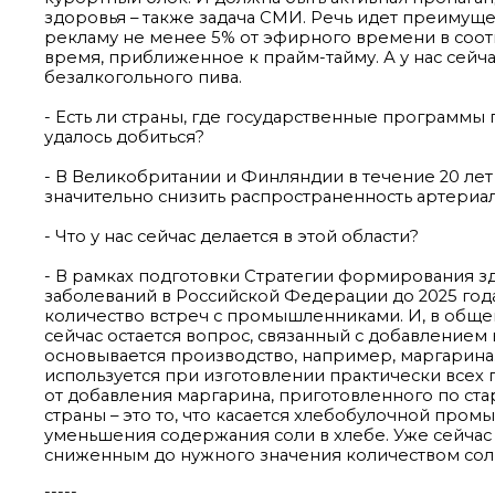
здоровья – также задача СМИ. Речь идет преимущ
рекламу не менее 5% от эфирного времени в соотв
время, приближенное к прайм-тайму. А у нас сейч
безалкогольного пива.
- Есть ли страны, где государственные программы
удалось добиться?
- В Великобритании и Финляндии в течение 20 ле
значительно снизить распространенность артериа
- Что у нас сейчас делается в этой области?
- В рамках подготовки Стратегии формирования 
заболеваний в Российской Федерации до 2025 го
количество встреч с промышленниками. И, в общ
сейчас остается вопрос, связанный с добавлением
основывается производство, например, маргарина.
используется при изготовлении практически всех пр
от добавления маргарина, приготовленного по ста
страны – это то, что касается хлебобулочной про
уменьшения содержания соли в хлебе. Уже сейчас
сниженным до нужного значения количеством сол
-----