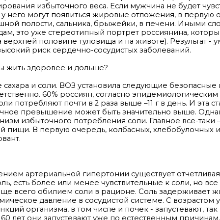
ования избыточного веса. Если мужчина не будет чувс
дам у него могут появиться жировые отложения, в первую
шной полости, сальника, брыжейки, в печени. Иными сл
одам, это уже стереотипный портрет россиянина, которы
верхней половине туловища и на животе). Результат - 
 высокий риск сердечно-сосудистых заболеваний.
бы жить здоровее и дольше?
е сахара и соли. ВОЗ установила следующие безопасные
ответственно. 60% россиян, согласно эпидемиологическим
 потребляют почти в 2 раза выше –11 г в день. И эта ст
нечное превышение может быть значительно выше. Одна
низм избыточного потребления соли. Главное все-таки –
 пищи. В первую очередь, колбасных, хлебобулочных и
рвант.
нием артериальной гипертонии существует отчетливая 
ь, есть более или менее чувствительные к соли, но все
ще всего обилием соли в рационе. Соль задерживает ж
ическое давление в сосудистой системе. С возрастом 
ций организма, в том числе и почек - запустевают, так
60 лет они запустевают уже по естественным причинам