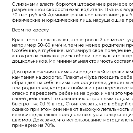
С лихачами власти борются штрафами в размере от 
разрешенной скорости ехал водитель. Пьяных вод
30 тыс. рублей. Административное наказание для бе
физические и юридические лица, нарушающие прави
Всем по креслу
Краш-тесты показывают, что взрослый не может у
например 50-60 км/ч и, тем не менее родители п
Особенно, в глубинке, мотивируя свое поведение 
автокресла снижают риск гибели в результате ава
дошкольников. Их минимальная стоимость составляе
Для привлечения внимания родителей к правилам 
кампания на дорогах. Плакаты «Куда посадить ребе
обращают на себя внимание родителей, уверены э
тем родителям, которых поймали при перевозке мл
опасно перевозить ребенка на руках и чем это чре
своей действие. По сравнению с прошлым годом ко
быстро - на 0,1 % в год. Стоит сказать, что в обще
однако при этом они имеют высокую летальность и
велосипедах также предполагают установку специ
шлемов. Доказано, что использование мотоциклет
примерно на 70%.