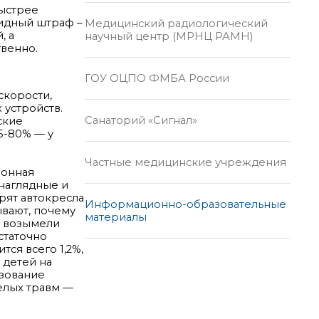
быстрее
лидный штраф –
Медицинский радиологический
, а
научный центр (МРНЦ РАМН)
твенно.
ГОУ ОЦПО ФМБА России
скорости,
 устройств.
Санаторий «Сигнал»
ские
5-80% — у
Частные медицинские учреждения
ионная
 наглядные и
рят автокресла
Информационно-образовательные
ывают, почему
материалы
, возымели
статочно
тся всего 1,2%,
 детей на
ьзование
елых травм —