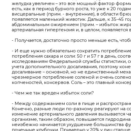
желудка увеличен – это все мощный фактор формир
есть, как в период бурного роста, то уже к 20 го
висцеральные (прим. - внутренние), в области брю
появляется маленький животик. Дальше, к 35-45 г
абдоминальным ожирением (прим. – избыток жира 
артериальная гипертензия и, в целом, появляется
- Получается, достаточно просто меньше есть, что
- И еще нужно обязательно сократить потреблени
потребления сахара и соли: 50 г и 57 г в день, со
исследованиям Федеральной службы статистики, соли
учета дополнительного досаливания, поэтому ко
досаливание – основной, но не единственный меха
чрезмерное потребление соленой и очень соленой
копченостей, консервов. Соль – это главный консе
- Чем же так вреден избыток соли?
- Между содержанием соли в пище и распростране
Конечно, разные люди по-разному реагируют на сол
изменение артериального давления вызывается ча
организме, таким образом, повышается гидродинам
неизбежно начинается ухудшение большинства функ
почечные клубочки. Примерно у 20% у лиц старше 