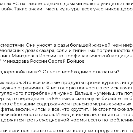
анах ЕС на газоне рядом с домами можно увидеть знаки
твой». Такие знаки - часть культуры всех участников до
 смертями. Они уносят в разы большей жизней, чем и
езопасных дозах сахара, соли и типичных погрешностях 
алист Минздрава России по профилактической медицин
 Минздрава России Сергей Бойцов.
ездоровой» пище? От чего необходимо отказаться?
х жиров. Это все мясные продукты кроме курицы, инде
нужно ограничить. Я не говорю полностью ее исключит
регулярного потребления нужно. Дальше – уменьшить по
ты, то перейдите на 5%-ные, а сметану выбирайте не 
уктов с большим содержанием трансизомерных жирных ки
еты, вафли, чипсы и все, что хрустит. Не стоит также з
ычайно много сахара. И мед в их числе: считается, что
 содержится треть ежедневной нормы всего потребления
тически полностью состоит из вредных продуктов, и я т