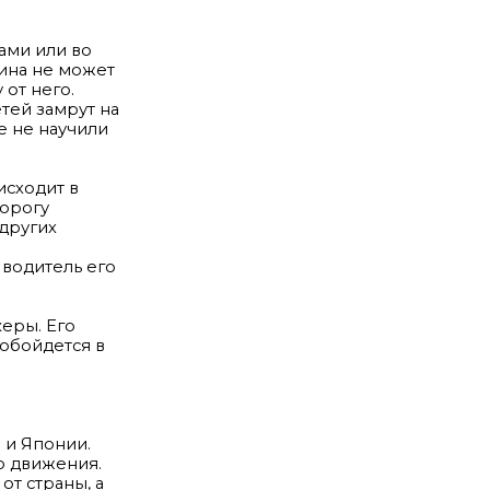
ами или во
шина не может
 от него.
тей замрут на
е не научили
исходит в
дорогу
других
 водитель его
еры. Его
 обойдется в
 и Японии.
о движения.
от страны, а