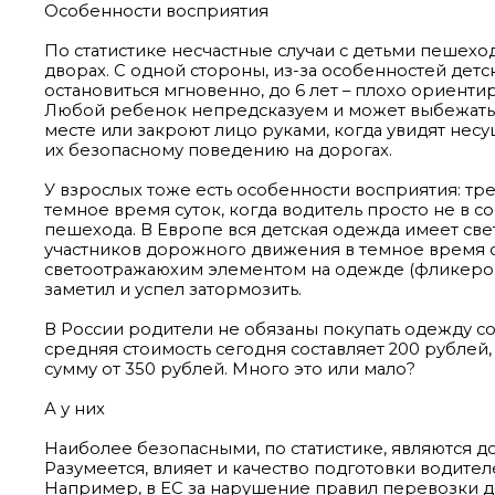
Особенности восприятия
По статистике несчастные случаи с детьми пешех
дворах. С одной стороны, из-за особенностей детс
остановиться мгновенно, до 6 лет – плохо ориентиру
Любой ребенок непредсказуем и может выбежать на
месте или закроют лицо руками, когда увидят несу
их безопасному поведению на дорогах.
У взрослых тоже есть особенности восприятия: тр
темное время суток, когда водитель просто не в 
пешехода. В Европе вся детская одежда имеет св
участников дорожного движения в темное время с
светоотражаюхим элементом на одежде (фликером) 
заметил и успел затормозить.
В России родители не обязаны покупать одежду с
средняя стоимость сегодня составляет 200 рублей
сумму от 350 рублей. Много это или мало?
А у них
Наиболее безопасными, по статистике, являются д
Разумеется, влияет и качество подготовки водит
Например, в ЕС за нарушение правил перевозки дет