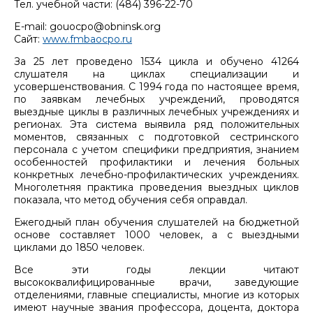
Тел. учебной части: (484) 396-22-70
E-mail: gouocpo@obninsk.org
Сайт:
www.fmbaocpo.ru
За 25 лет проведено 1534 цикла и обучено 41264
слушателя на циклах специализации и
усовершенствования. С 1994 года по настоящее время,
по заявкам лечебных учреждений, проводятся
выездные циклы в различных лечебных учреждениях и
регионах. Эта система выявила ряд положительных
моментов, связанных с подготовкой сестринского
персонала с учетом специфики предприятия, знанием
особенностей профилактики и лечения больных
конкретных лечебно-профилактических учреждениях.
Многолетняя практика проведения выездных циклов
показала, что метод обучения себя оправдал.
Ежегодный план обучения слушателей на бюджетной
основе составляет 1000 человек, а с выездными
циклами до 1850 человек.
Все эти годы лекции читают
высококвалифицированные врачи, заведующие
отделениями, главные специалисты, многие из которых
имеют научные звания профессора, доцента, доктора