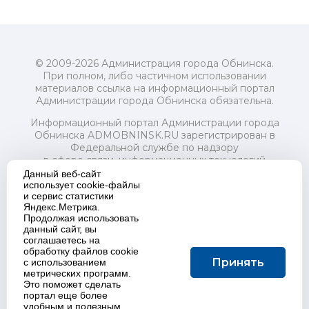
© 2009-2026 Администрация города Обнинска.
При полном, либо частичном использовании
материалов ссылка на информационный портал
Администрации города Обнинска обязательна.
Информационный портал Администрации города
Обнинска ADMOBNINSK.RU зарегистрирован в
Федеральной службе по надзору
в сфере связи, информационных технологий
и массовых коммуникаций (Роскомнадзор) 24 июля
Данный веб-сайт
2018 года.
использует cookie-файлы
и сервис статистики
Свидетельство о регистрации Эл № ФС77-73321
Яндекс.Метрика.
Продолжая использовать
Учредитель: Администрация (исполнительно-
данный сайт, вы
распорядительный орган) городского округа "Город
соглашаетесь на
Обнинск". Главный редактор: Байкова Е.А.
обработку файлов cookie
Адрес электронной почты Редакции:
Принять
с использованием
redactor@admobninsk.ru
метрических программ.
Телефон Редакции: +7 (484) 395-85-85
Это поможет сделать
Настоящий ресурс содержит материалы 18+
портал еще более
Политика в отношении обработки персональных
удобным и полезным.