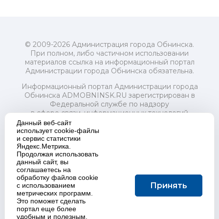
© 2009-2026 Администрация города Обнинска.
При полном, либо частичном использовании
материалов ссылка на информационный портал
Администрации города Обнинска обязательна.
Информационный портал Администрации города
Обнинска ADMOBNINSK.RU зарегистрирован в
Федеральной службе по надзору
в сфере связи, информационных технологий
и массовых коммуникаций (Роскомнадзор) 24 июля
Данный веб-сайт
2018 года.
использует cookie-файлы
и сервис статистики
Свидетельство о регистрации Эл № ФС77-73321
Яндекс.Метрика.
Продолжая использовать
Учредитель: Администрация (исполнительно-
данный сайт, вы
распорядительный орган) городского округа "Город
соглашаетесь на
Обнинск". Главный редактор: Байкова Е.А.
обработку файлов cookie
Адрес электронной почты Редакции:
Принять
с использованием
redactor@admobninsk.ru
метрических программ.
Телефон Редакции: +7 (484) 395-85-85
Это поможет сделать
Настоящий ресурс содержит материалы 18+
портал еще более
Политика в отношении обработки персональных
удобным и полезным.