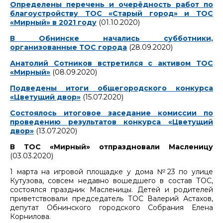
Определены перечень и очерёдность работ по
благоустройству ТОС «Старый город» и ТОС
«Мирный» в 2021 году
(01.10.2020)
В Обнинске начались субботники,
организованные ТОС города
(28.09.2020)
Анатолий Сотников встретился с активом ТОС
«Мирный»
(08.09.2020)
Подведены итоги общегородского конкурса
«Цветущий двор»
(15.07.2020)
Состоялось итоговое заседание комиссии по
проведению результатов конкурса «Цветущий
двор»
(13.07.2020)
В ТОС «Мирный» отпраздновали Масленицу
(03.03.2020)
1 марта на игровой площадке у дома №23 по улице
Кутузова, совсем недавно вошедшего в состав ТОС,
состоялся праздник Масленицы. Детей и родителей
приветствовали председатель ТОС Валерий Астахов,
депутат Обнинского городского Собрания Елена
Корнилова.