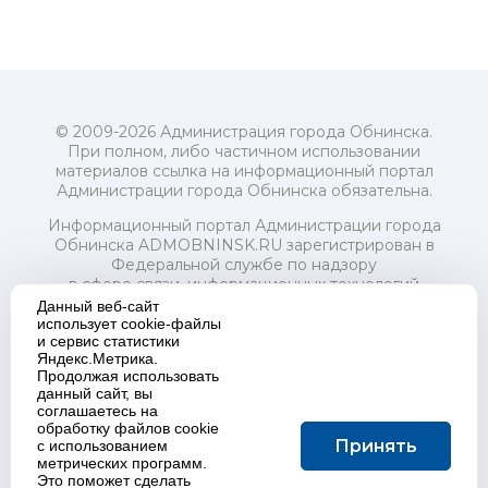
© 2009-2026 Администрация города Обнинска.
При полном, либо частичном использовании
материалов ссылка на информационный портал
Администрации города Обнинска обязательна.
Информационный портал Администрации города
Обнинска ADMOBNINSK.RU зарегистрирован в
Федеральной службе по надзору
в сфере связи, информационных технологий
и массовых коммуникаций (Роскомнадзор) 24 июля
Данный веб-сайт
2018 года.
использует cookie-файлы
и сервис статистики
Свидетельство о регистрации Эл № ФС77-73321
Яндекс.Метрика.
Продолжая использовать
Учредитель: Администрация (исполнительно-
данный сайт, вы
распорядительный орган) городского округа "Город
соглашаетесь на
Обнинск". Главный редактор: Байкова Е.А.
обработку файлов cookie
Адрес электронной почты Редакции:
Принять
с использованием
redactor@admobninsk.ru
метрических программ.
Телефон Редакции: +7 (484) 395-85-85
Это поможет сделать