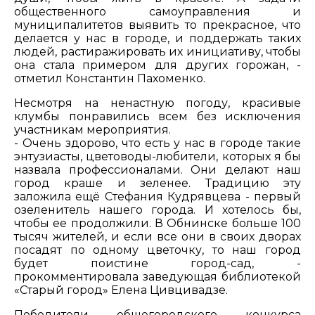
общественного самоуправления и
муниципалитетов выявить то прекрасное, что
делается у нас в городе, и поддержать таких
людей, растиражировать их инициативу, чтобы
она стала примером для других горожан, -
отметил Константин Пахоменко.
Несмотря на ненастную погоду, красивые
клумбы понравились всем без исключения
участникам мероприятия.
- Очень здорово, что есть у нас в городе такие
энтузиасты, цветоводы-любители, которых я бы
назвала профессионалами. Они делают наш
город краше и зеленее. Традицию эту
заложила ещё Стефания Кудрявцева - первый
озеленитель нашего города. И хотелось бы,
чтобы ее продолжили. В Обнинске больше 100
тысяч жителей, и если все они в своих дворах
посадят по одному цветочку, то наш город
будет поистине город-сад, -
прокомментировала заведующая библиотекой
«Старый город» Елена Цивцивадзе.
Победители общегородского конкурса