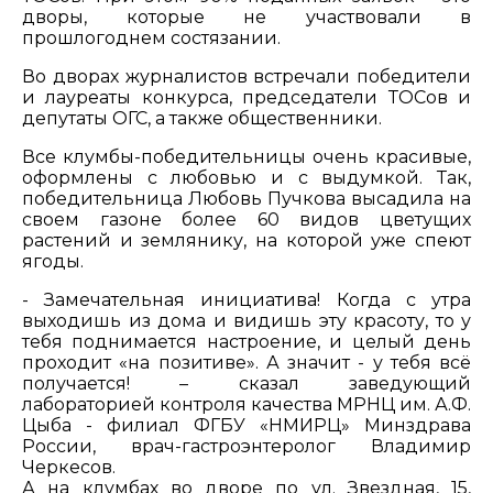
дворы, которые не участвовали в
прошлогоднем состязании.
Во дворах журналистов встречали победители
и лауреаты конкурса, председатели ТОСов и
депутаты ОГС, а также общественники.
Все клумбы-победительницы очень красивые,
оформлены с любовью и с выдумкой. Так,
победительница Любовь Пучкова высадила на
своем газоне более 60 видов цветущих
растений и землянику, на которой уже спеют
ягоды.
- Замечательная инициатива! Когда с утра
выходишь из дома и видишь эту красоту, то у
тебя поднимается настроение, и целый день
проходит «на позитиве». А значит - у тебя всё
получается! – сказал заведующий
лабораторией контроля качества МРНЦ им. А.Ф.
Цыба - филиал ФГБУ «НМИРЦ» Минздрава
России, врач-гастроэнтеролог Владимир
Черкесов.
А на клумбах во дворе по ул. Звездная, 15,