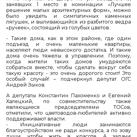
занявших 1 место в номинации «Лучшее
решение малых архитектурных форм», можно
было увидеть и симпатичных каменных
лягушек, и выливающийся из разбитого ведра
«ручеек», состоящий из голубых цветов.
- Такие дома, как в этом районе, где один
подъезд и очень маленькие квартиры,
населяют люди невысокого достатка. И такие
дома очень тяжелы в управлении. Поэтому,
когда жители таких домов умудряются
собраться вместе, чтобы сделать вокруг себя
такую красоту - это очень дорогого стоит! Это
особый случай! – подчеркнул депутат ОГС
Андрей Зыков.
А депутаты Константин Пахоменко и Евгений
Халецкий, по совместительству также
являющиеся председателями ТОСов,
отметили, что цветоводов-любителей активно
поддерживают власти.
- Инициативные люди занимаются
благоустройством не ради конкурса, а по зову
души, чтобы жить в красоте. А задачи