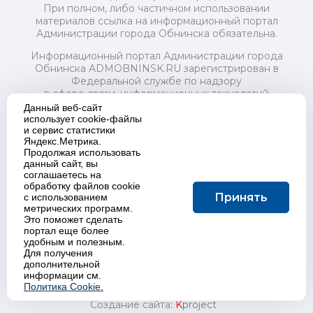
При полном, либо частичном использовании
материалов ссылка на информационный портал
Администрации города Обнинска обязательна.
Информационный портал Администрации города
Обнинска ADMOBNINSK.RU зарегистрирован в
Федеральной службе по надзору
в сфере связи, информационных технологий
и массовых коммуникаций (Роскомнадзор) 24 июля
Данный веб-сайт
2018 года.
использует cookie-файлы
и сервис статистики
Свидетельство о регистрации Эл № ФС77-73321
Яндекс.Метрика.
Продолжая использовать
Учредитель: Администрация (исполнительно-
данный сайт, вы
распорядительный орган) городского округа "Город
соглашаетесь на
Обнинск". Главный редактор: Байкова Е.А.
обработку файлов cookie
Адрес электронной почты Редакции:
Принять
с использованием
redactor@admobninsk.ru
метрических программ.
Телефон Редакции: +7 (484) 395-85-85
Это поможет сделать
Настоящий ресурс содержит материалы 18+
портал еще более
Политика в отношении обработки персональных
удобным и полезным.
Для получения
данных
дополнительной
информации см.
Политика Cookie.
Создание сайта:
K
project