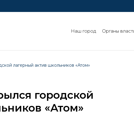
Наш город
Органы власт
дской лагерный актив школьников «Атом»
крылся городской
льников «Атом»