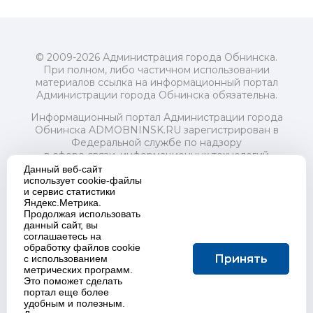
© 2009-2026 Администрация города Обнинска.
При полном, либо частичном использовании
материалов ссылка на информационный портал
Администрации города Обнинска обязательна.
Информационный портал Администрации города
Обнинска ADMOBNINSK.RU зарегистрирован в
Федеральной службе по надзору
в сфере связи, информационных технологий
и массовых коммуникаций (Роскомнадзор) 24 июля
Данный веб-сайт
2018 года.
использует cookie-файлы
и сервис статистики
Свидетельство о регистрации Эл № ФС77-73321
Яндекс.Метрика.
Продолжая использовать
Учредитель: Администрация (исполнительно-
данный сайт, вы
распорядительный орган) городского округа "Город
соглашаетесь на
Обнинск". Главный редактор: Байкова Е.А.
обработку файлов cookie
Адрес электронной почты Редакции:
Принять
с использованием
redactor@admobninsk.ru
метрических программ.
Телефон Редакции: +7 (484) 395-85-85
Это поможет сделать
Настоящий ресурс содержит материалы 18+
портал еще более
Политика в отношении обработки персональных
удобным и полезным.