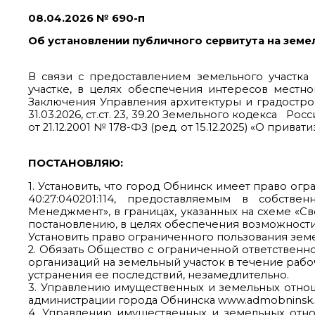
08.04.2026 № 690-п
Об установлении публичного сервитута на земе
В связи с предоставлением земельного участк
участке, в целях обеспечения интересов местно
Заключения Управления архитектуры и градостро
31.03.2026, ст.ст. 23, 39.20 Земельного кодекса Рос
от 21.12.2001 № 178-ФЗ (ред. от 15.12.2025) «О при
ПОСТАНОВЛЯЮ:
1. Установить, что город Обнинск имеет право о
40:27:040201:114, предоставляемым в собств
Менеджмент», в границах, указанных на схеме «С
постановлению, в целях обеспечения возможност
Установить право ограниченного пользования земе
2. Обязать Общество с ограниченной ответственн
организаций на земельный участок в течение раб
устранения ее последствий, незамедлительно.
3. Управлению имущественных и земельных отно
администрации города Обнинска www.admobninsk.r
4. Управлению имущественных и земельных отно