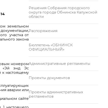
Решения Собрания городского
округа города Обнинска Калужской
114
области
ном земельном
 документации,
Распоряжения
ого участка от
ерального закона
Бюллетень «ОБНИНСК
ОФИЦИАЛЬНЫЙ»
Административные регламенты
тровым номером
ью «Эй энд Эс
й к настоящему
Проекты документов
ксплуатирующих
ния аварии или
Проекты административных
регламентов
циальном сайте
. 1 настоящего