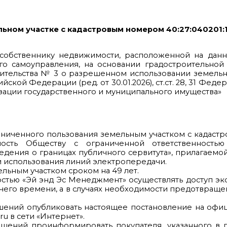
льном участке с кадастровым номером 40:27:040201:
а собственнику недвижимости, расположенной на дан
го самоуправления, на основании градостроительной
ительства № 3 о разрешенном использовании земельн
сийской Федерации (ред. от 30.01.2026), ст.ст. 28, 31 Фед
ватизации государственного и муниципального имущества»
граниченного пользования земельным участком с кадас
енность Обществу с ограниченной ответственност
ведения о границах публичного сервитута», прилагаемо
и использования линий электропередачи.
льным участком сроком на 49 лет.
остью «Эй энд Эс Менеджмент» осуществлять доступ э
очего времени, а в случаях необходимости предотвраще
шений опубликовать настоящее постановление на офи
u в сети «Интернет».
шений проинформировать покупателя, указанного в п