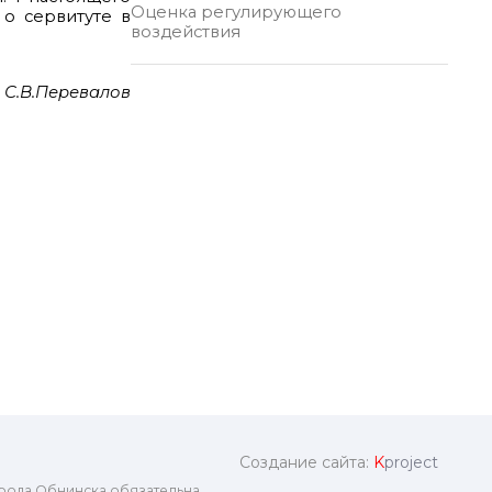
Оценка регулирующего
о сервитуте в
воздействия
 С.В.Перевалов
Создание сайта:
K
project
рода Обнинска обязательна.