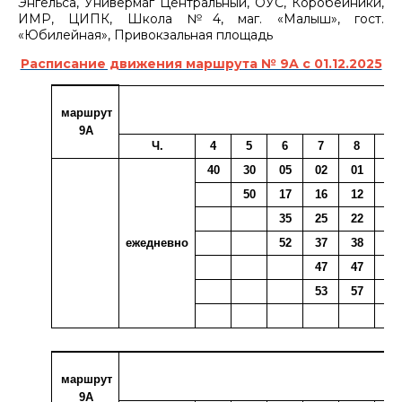
Энгельса, Универмаг Центральный, ОУС, Коробейники,
ИМР, ЦИПК, Школа №4, маг. «Малыш», гост.
«Юбилейная», Привокзальная площадь
Расписание движения маршрута № 9A с 01.12.2025
маршрут
9А
Ч.
4
5
6
7
8
9
40
30
05
02
01
09
50
17
16
12
25
35
25
22
32
ежедневно
52
37
38
42
47
47
51
53
57
маршрут
9А