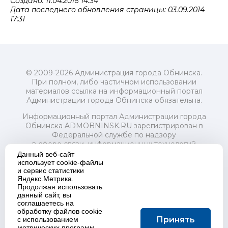
Создано: 11.04.2016 14:34
Дата последнего обновления страницы: 03.09.2014
17:31
© 2009-2026 Администрация города Обнинска.
При полном, либо частичном использовании
материалов ссылка на информационный портал
Администрации города Обнинска обязательна.
Информационный портал Администрации города
Обнинска ADMOBNINSK.RU зарегистрирован в
Федеральной службе по надзору
в сфере связи, информационных технологий
и массовых коммуникаций (Роскомнадзор) 24 июля
Данный веб-сайт
2018 года.
использует cookie-файлы
и сервис статистики
Свидетельство о регистрации Эл № ФС77-73321
Яндекс.Метрика.
Продолжая использовать
Учредитель: Администрация (исполнительно-
данный сайт, вы
распорядительный орган) городского округа "Город
соглашаетесь на
Обнинск". Главный редактор: Байкова Е.А.
обработку файлов cookie
Адрес электронной почты Редакции:
Принять
с использованием
redactor@admobninsk.ru
метрических программ.