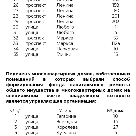
26
проспект
Ленина
158
27
проспект
Ленина
160
28
проспект
Ленина
201
29
проспект
Ленина
203
30
улица
Любого
1
31
улица
Любого
4
32
проспект
Маркса
55
33
проспект
Маркса
112а
34
улица
Парковая
10
35
улица
Глинки
15
Перечень многоквартирных домов, собственники
помещений в которых выбрали способ
формирования фонда капитального ремонта
общего имущества в многоквартирных домах на
специальном счете, владельцем которого
является управляющая организация:
№ п/п
Улица
№ дома
1
улица
Гагарина
10
2
улица
Звездная
14
3
улица
Королева
27
4
улица
Кутузова
4