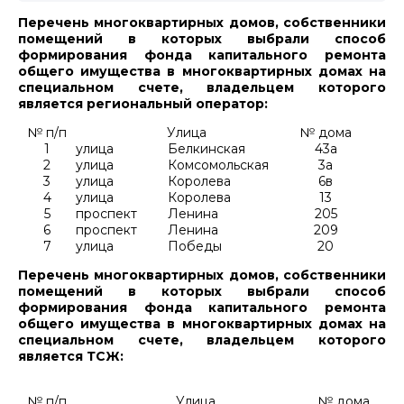
Перечень многоквартирных домов, собственники
помещений в которых выбрали способ
формирования фонда капитального ремонта
общего имущества в многоквартирных домах на
специальном счете, владельцем которого
является региональный оператор:
№ п/п
Улица
№ дома
1
улица
Белкинская
43а
2
улица
Комсомольская
3а
3
улица
Королева
6в
4
улица
Королева
13
5
проспект
Ленина
205
6
проспект
Ленина
209
7
улица
Победы
20
Перечень многоквартирных домов, собственники
помещений в которых выбрали способ
формирования фонда капитального ремонта
общего имущества в многоквартирных домах на
специальном счете, владельцем которого
является ТСЖ:
№ п/п
Улица
№ дома