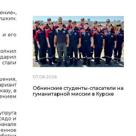
ение»,
ушкин.
 и его
полнил
одарил
 стали
07.08.2026
шения,
ариант
Обнинские студенты-спасатели на
казу, в
гуманитарной миссии в Курске
нением
упруга
сядо и
начале
ленное
аботки