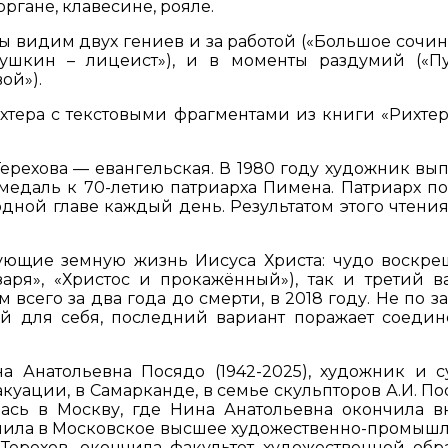
ргане, клавесине, рояле.
ы видим двух гениев и за работой («Большое сочин
Пушкин – лицеист»), и в моменты раздумий («П
ой»).
хтера с текстовыми фрагментами из книги «Рихтер
ерехова — евангельская. В 1980 году художник вы
медаль к 70-летию патриарха Пимена. Патриарх п
одной главе каждый день. Результатом этого чтения
ующие земную жизнь Иисуса Христа: чудо воскре
ря», «Христос и прокажённый»), так и третий в
сего за два года до смерти, в 2018 году. Не по за
ый для себя, последний вариант поражает соеди
 Анатольевна Посядо (1942-2025), художник и с
куации, в Самарканде, в семье скульпторов А.И. По
лась в Москву, где Нина Анатольевна окончила в
упила в Московское высшее художественно-промыш
 Терехов, окончила факультет художественной обр