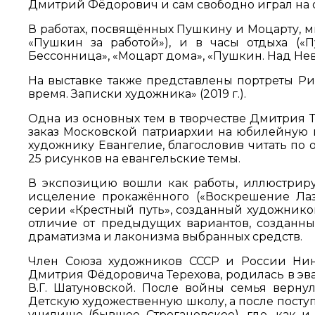
Дмитрий Фёдорович и сам свободно играл на о
В работах, посвящённых Пушкину и Моцарту, м
«Пушкин за работой»), и в часы отдыха («
Бессонница», «Моцарт дома», «Пушкин. Над Нев
На выставке также представлены портреты Ри
время. Записки художника» (2019 г.).
Одна из основных тем в творчестве Дмитрия Т
заказ Московской патриархии на юбилейную 
художнику Евангелие, благословив читать по 
25 рисунков на евангельские темы.
В экспозицию вошли как работы, иллюстрир
исцеление прокажённого («Воскрешение Лаза
серии «Крестный путь», созданный художником в
отличие от предыдущих вариантов, созданн
драматизма и лаконизма выбранных средств.
Член Союза художников СССР и России Нина
Дмитрия Фёдоровича Терехова, родилась в эва
В.Г. Шатуновской. После войны семья верну
Детскую художественную школу, а после пост
училище (бывшее Строгановское), где, как и