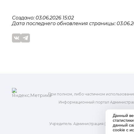
Создано: 03.06.2026 15:02
Дата последнего обновления страницы: 03.06.20
При полном, либо частичном использовани
Информационный портал Администрац
и м
Данный ве
статистик
Учредитель: Администрация (исполнительно
данный са
Адр
cookie с 