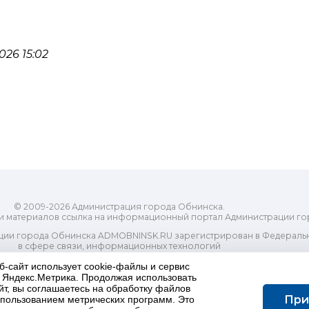
26 15:02
© 2009-2026 Администрация города Обнинска.
и материалов ссылка на информационный портал Администрации го
ии города Обнинска ADMOBNINSK.RU зарегистрирован в Федеральн
в сфере связи, информационных технологий
ассовых коммуникаций (Роскомнадзор) 24 июля 2018 года.
б-сайт использует cookie-файлы и сервис
Свидетельство о регистрации Эл № ФС77-73321
и Яндекс.Метрика. Продолжая использовать
-распорядительный орган) городского округа "Город Обнинск". Глав
йт, вы соглашаетесь на обработку файлов
ес электронной почты Редакции: redactor@admobninsk.ru
При
использованием метрических программ. Это
Телефон Редакции: +7 (484) 395-85-85