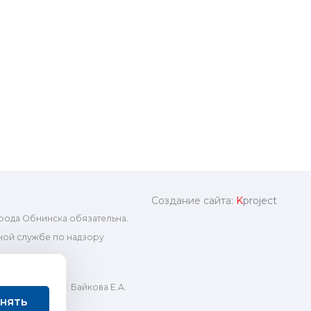
Создание сайта:
K
project
рода Обнинска обязательна.
ой службе по надзору
ный редактор: Байкова Е.А.
нять