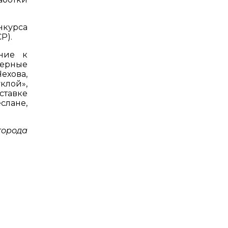
нкурса
Р).
ение к
перные
ехова,
клой»,
ставке
слане,
города