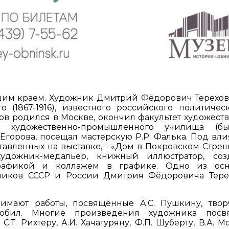
шим краем. Художник Дмитрий Фёдорович Терехов 
 (1867-1916), известного российского политичес
ехов родился в Москве, окончил факультет художест
о художественно-промышленного училища (бы
Е. Егорова, посещал мастерскую Р.Р. Фалька. Под вл
тавленных на выставке, - «Дом в Покровском-Стреш
дожник-медальер, книжный иллюстратор, соз
графикой и коллажем в графике. Одно из осн
жников СССР и России Дмитрия Фёдоровича Тере
имают работы, посвящённые А.С. Пушкину, твор
юбил. Многие произведения художника посв
.Т. Рихтеру, А.И. Хачатуряну, Ф.П. Шуберту, В.А. М