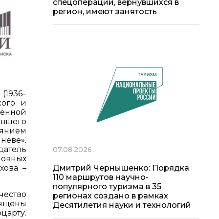
спецоперации, вернувшихся в
регион, имеют занятость
(1936–
кого и
венной
вшего
иянием
неве».
датель
07.08.2026
овных
Дмитрий Чернышенко: Порядка
хова –
110 маршрутов научно-
популярного туризма в 35
чество
регионах создано в рамках
ящены
Десятилетия науки и технологий
оцарту.