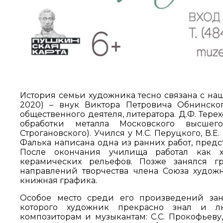
История семьи художника тесно связана с на
2020) – внук Виктора Петровича Обнинского
общественного деятеля, литератора. Д.Ф. Тер
обработки металла Московского высшег
Строгановского). Учился у М.С. Перуцкого, В.
Фалька написана одна из ранних работ, предс
После окончания училища работал как ху
керамических рельефов. Позже занялся 
направлений творчества члена Союза худо
книжная графика.
Особое место среди его произведений зан
которого художник прекрасно знал и л
композиторам и музыкантам: С.С. Прокофьеву, С