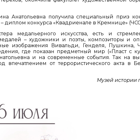
Нина Анатольевна получила специальный приз ко
 – диплом конкурса «Квадриенале в Кремнице» (ЧСС
тера медальерного искусства, есть и стремл
 медалей – художники и поэты, композиторы и о
ные изображения Вивальди, Генделя, Пушкина, Ч
едения, где показан предметный мир («Пласт с ку
натольевна и на современные события. Так на вы
од впечатлением от террористического акта в Бе
Музей истории 