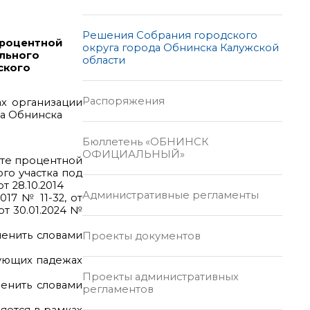
Решения Собрания городского
процентной
округа города Обнинска Калужской
ельного
области
ского
Распоряжения
ах организации
да Обнинска
Бюллетень «ОБНИНСК
ОФИЦИАЛЬНЫЙ»
те процентной
го участка под
от 28.10.2014
Административные регламенты
17 № 11-32, от
 от 30.01.2024 №
аменить словами
Проекты документов
вующих падежах
Проекты административных
менить словами
регламентов