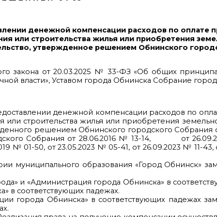
влении денежной компенсации расходов по оплате 
ния или строительства жилья или приобретения зем
ельство, утвержденное решением Обнинского город
ого закона от 20.03.2025 № 33-ФЗ «Об общих принцип
чной власти», Уставом города Обнинска Собрание горо
доставлении денежной компенсации расходов по опла
я или строительства жилья или приобретения земельно
жденного решением Обнинского городского Собрания 
ского Собрания от 28.06.2016 № 13-14, от 26.09.20
019 № 01-50, от 23.05.2023 № 05-41, от 26.09.2023 № 11-43,
ритории муниципального образования «Город Обнинск» з
рода» и «Администрация города Обнинска» в соответст
а» в соответствующих падежах.
ации города Обнинска» в соответствующих падежах за
ах.