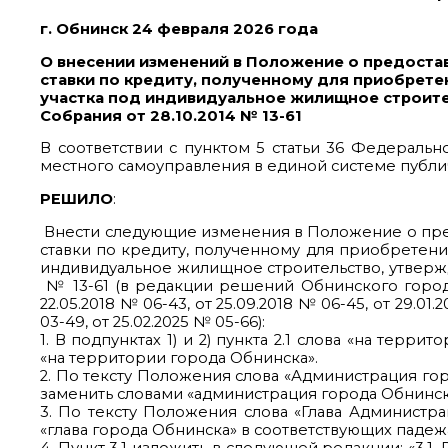
г. Обнинск 24 февраля 2026 года
О внесении изменений в Положение о предоста
ставки по кредиту, полученному для приобрете
участка под индивидуальное жилищное строит
Собрания от 28.10.2014 № 13-61
В соответствии с пунктом 5 статьи 36 Федеральн
местного самоуправления в единой системе публи
РЕШИЛО
:
Внести следующие изменения в Положение о пре
ставки по кредиту, полученному для приобретени
индивидуальное жилищное строительство, утвер
№ 13-61 (в редакции решений Обнинского город
22.05.2018 № 06-43, от 25.09.2018 № 06-45, от 29.01.2
03-49, от 25.02.2025 № 05-66):
1. В подпунктах 1) и 2) пункта 2.1 слова «на тер
«на территории города Обнинска».
2. По тексту Положения слова «Администрация го
заменить словами «администрация города Обнинск
3. По тексту Положения слова «Глава Администр
«глава города Обнинска» в соответствующих падеж