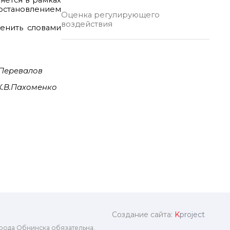
ляется в рамках
остановлением
Оценка регулирующего
воздействия
менить словами
.В.Перевалов
К.В.Пахоменко
Создание сайта:
K
project
рода Обнинска обязательна.