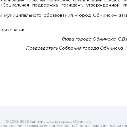
. Реализация права на получение компенсации осуществ
Социальная поддержка граждан», утвержденной п
мы муниципального образования «Город Обнинск»» за
убликования.
Глава города Обнинска С
Председатель Собрания города Обнинска 
© 2009-2026 Администрация города Обнинска.
и материалов ссылка на информационный портал Администрации го