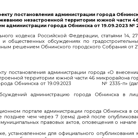
екту постановления администрации города Обнинск
ежеванию незастроенной территории южной части 4
м администрации города Обнинска от 19.09.2023 № 
льного кодекса Российской Федерации, статьями 14, 27
 и общественных обсуждениях по градостроительн
нным решением Обнинского городского Собрания от 27
кту постановления администрации города «О внесени
троенной территории южной части 46 микрорайона го
 города Обнинска от 19.09.2023 № 2335-п» (дале
бсуждений администрацию города Обнинска в лиц
ционном портале администрации города Обнинска в с
е позднее чем через 7 (семь) дней после опубликова
 муниципальных правовых актов, оповещения о начал
ядке, установленном для официального опубликования