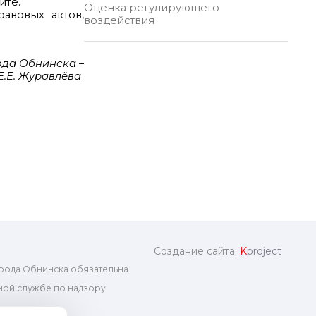
йте.
Оценка регулирующего
авовых актов,
воздействия
ода Обнинска –
.Е. Журавлёва
Создание сайта:
K
project
рода Обнинска обязательна.
ой службе по надзору