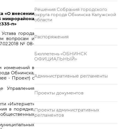
Решения Собрания городского
а «О внесении
округа города Обнинска Калужской
6 микрорайона
области
2335-п»
 Устава города
Распоряжения
ым вопросам и
.02.2018 № 08-
Бюллетень «ОБНИНСК
ОФИЦИАЛЬНЫЙ»
и изменений в
рода Обнинска,
Административные регламенты
е - Проект) с
е Управления
Проекты документов
ети «Интернет»
ния в порядке,
Проекты административных
е общественных
регламентов
 муниципальных