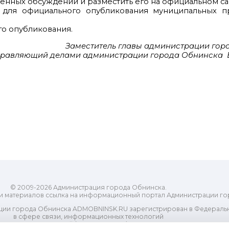
венных обсуждений и разместить его на официальном са
ля официального опубликования муниципальных пр
го опубликования.
Заместитель главы администрации гор
правляющий делами администрации города Обнинска Е
© 2009-2026 Администрация города Обнинска.
и материалов ссылка на информационный портал Администрации го
ии города Обнинска ADMOBNINSK.RU зарегистрирован в Федеральн
в сфере связи, информационных технологий
ассовых коммуникаций (Роскомнадзор) 24 июля 2018 года.