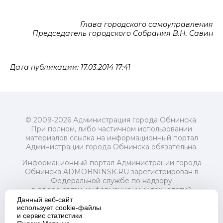
Глава городского самоуправления
Председатель городского Собрания В.Н. Савин
Дата публикации: 17.03.2014 17:41
© 2009-2026 Администрация города Обнинска.
При полном, либо частичном использовании
материалов ссылка на информационный портал
Администрации города Обнинска обязательна.
Информационный портал Администрации города
Обнинска ADMOBNINSK.RU зарегистрирован в
Федеральной службе по надзору
в сфере связи, информационных технологий
и массовых коммуникаций (Роскомнадзор) 24 июля
Данный веб-сайт
2018 года.
использует cookie-файлы
и сервис статистики
Свидетельство о регистрации Эл № ФС77-73321