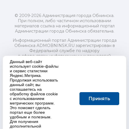
© 2009-2026 Администрация города Обнинска.
При полном, либо частичном использовании
материалов ссылка на информационный портал
Администрации города Обнинска обязательна.
Информационный портал Администрации города
Обнинска ADMOBNINSK.RU зарегистрирован в
Федеральной службе по надзору
в сфере связи, информационных технологий
и массовых коммуникаций (Роскомнадзор) 24 июля
Данный веб-сайт
2018 года.
использует cookie-файлы
и сервис статистики
Свидетельство о регистрации Эл № ФС77-73321
Яндекс.Метрика.
Продолжая использовать
Учредитель: Администрация (исполнительно-
данный сайт, вы
распорядительный орган) городского округа "Город
соглашаетесь на
Обнинск". Главный редактор: Байкова Е.А.
обработку файлов cookie
Адрес электронной почты Редакции:
Принять
с использованием
redactor@admobninsk.ru
метрических программ.
Телефон Редакции: +7 (484) 395-85-85
Это поможет сделать
Настоящий ресурс содержит материалы 18+
портал еще более
Политика в отношении обработки персональных
удобным и полезным.
Для получения
данных
дополнительной