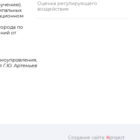
Оценка регулирующего
учению).
воздействия
ципальных
мационном
города по
ний от
амоуправления,
 Г.Ю. Артемьев
Создание сайта:
K
project