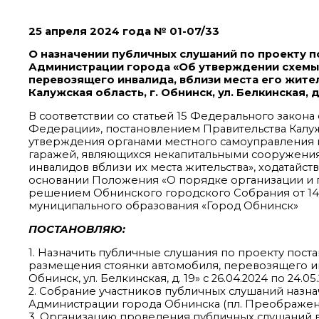
25 апреля 2024 года № 01-07/33
О назначении публичных слушаний по проекту 
Администрации города «Об утверждении схемы
перевозящего инвалида, вблизи места его жител
Калужская область, г. Обнинск, ул. Белкинская, д
В соответствии со статьей 15 Федерального закона
Федерации», постановлением Правительства Калуж
утверждения органами местного самоуправления 
гаражей, являющихся некапитальными сооружения
инвалидов вблизи их места жительства», ходатайс
основании Положения «О порядке организации и 
решением Обнинского городского Собрания от 14.02
муниципального образования «Город Обнинск»
ПОСТАНОВЛЯЮ:
1. Назначить публичные слушания по проекту пос
размещения стоянки автомобиля, перевозящего инва
Обнинск, ул. Белкинская, д. 19» с 26.04.2024 по 24.05
2. Собрание участников публичных слушаний назначит
Администрации города Обнинска (пл. Преображения
3. Организацию проведения публичных слушаний 