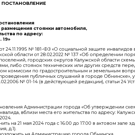
ПОСТАНОВЛЕНИЕ
постановления
 размещения стоянки автомобиля,
ьства по адресу:
. 19»
 от 24.11.1995 № 181-ФЗ «О социальной защите инвалидов
ской области от 28.02.2022 № 137 «Об определении пор
поселений, городских округов Калужской области схе
ми, либо стоянок технических или других средств пер
твом комиссии по градостроительным и земельным вопро
проведения публичных слушаний в городе Обнинске», 
.2006 № 01-14 (в действующей редакции), статьи 24 Уст
тановления Администрации города «Об утверждении сх
лида, вблизи места его жительства по адресу: Калужска
.2024.
ь на 21 мая 2024 года с 16.00 до 17.00 в актовом зале з
, д.1).
возложить на Администрацию города Обнинска.