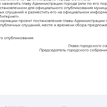
назначить главу Администрации города (или по его пор
, установленном для официального опубликования муни
чных слушаний и разместить его на официальном инфор
Интернет».
нформации проект постановления главы Администрации 
 публичных слушаний, месте и времени сбора предложе
го опубликования.
Глава городского с
Председатель городского собрания