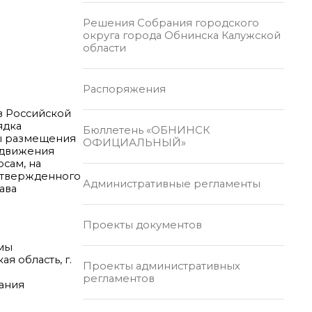
Решения Собрания городского
округа города Обнинска Калужской
области
Распоряжения
 в Российской
ядка
Бюллетень «ОБНИНСК
мы размещения
ОФИЦИАЛЬНЫЙ»
едвижения
сам, на
утвержденного
Административные регламенты
ава
Проекты документов
емы
я область, г.
Проекты административных
регламентов
дания