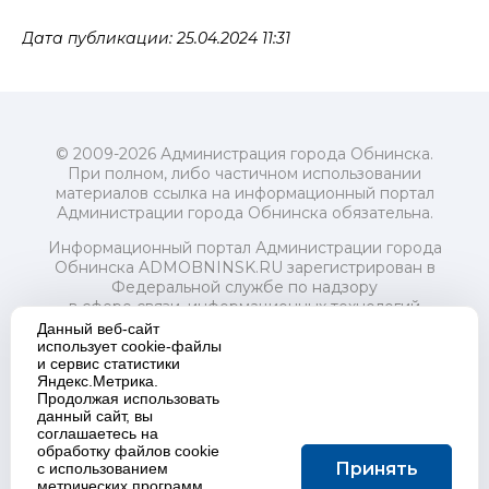
Дата публикации: 25.04.2024 11:31
© 2009-2026 Администрация города Обнинска.
При полном, либо частичном использовании
материалов ссылка на информационный портал
Администрации города Обнинска обязательна.
Информационный портал Администрации города
Обнинска ADMOBNINSK.RU зарегистрирован в
Федеральной службе по надзору
в сфере связи, информационных технологий
и массовых коммуникаций (Роскомнадзор) 24 июля
Данный веб-сайт
2018 года.
использует cookie-файлы
и сервис статистики
Свидетельство о регистрации Эл № ФС77-73321
Яндекс.Метрика.
Продолжая использовать
Учредитель: Администрация (исполнительно-
данный сайт, вы
распорядительный орган) городского округа "Город
соглашаетесь на
Обнинск". Главный редактор: Байкова Е.А.
обработку файлов cookie
Адрес электронной почты Редакции:
Принять
с использованием
redactor@admobninsk.ru
метрических программ.