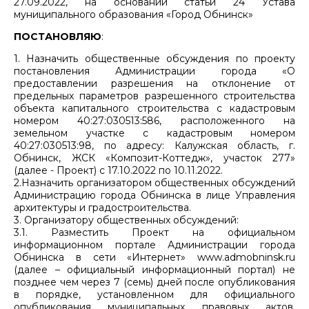
27.09.2022, на основании статьи 24 Устава
муниципального образования «Город Обнинск»
ПОСТАНОВЛЯЮ
:
1. Назначить общественные обсуждения по проекту
постановления Администрации города «О
предоставлении разрешения на отклонение от
предельных параметров разрешенного строительства
объекта капитального строительства с кадастровым
номером 40:27:030513:586, расположенного на
земельном участке с кадастровым номером
40:27:030513:98, по адресу: Калужская область, г.
Обнинск, ЖСК «Композит-Коттедж», участок 277»
(далее - Проект) с 17.10.2022 по 10.11.2022.
2.Назначить организатором общественных обсуждений
Администрацию города Обнинска в лице Управления
архитектуры и градостроительства.
3. Организатору общественных обсуждений:
3.1. Разместить Проект на официальном
информационном портале Администрации города
Обнинска в сети «Интернет» www.admobninsk.ru
(далее – официальный информационный портал) не
позднее чем через 7 (семь) дней после опубликования
в порядке, установленном для официального
опубликования муниципальных правовых актов,