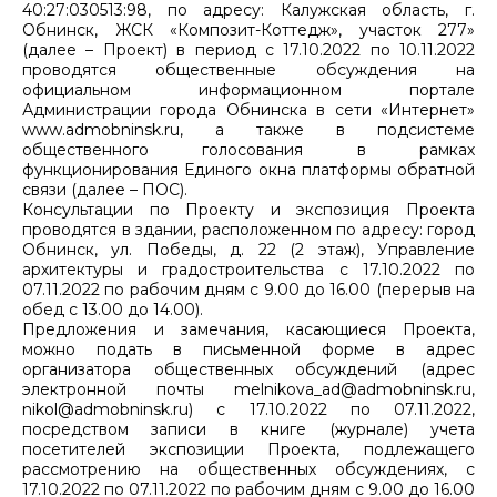
40:27:030513:98, по адресу: Калужская область, г.
Обнинск, ЖСК «Композит-Коттедж», участок 277»
(далее – Проект) в период с 17.10.2022 по 10.11.2022
проводятся общественные обсуждения на
официальном информационном портале
Администрации города Обнинска в сети «Интернет»
www.admobninsk.ru, а также в подсистеме
общественного голосования в рамках
функционирования Единого окна платформы обратной
связи (далее – ПОС).
Консультации по Проекту и экспозиция Проекта
проводятся в здании, расположенном по адресу: город
Обнинск, ул. Победы, д. 22 (2 этаж), Управление
архитектуры и градостроительства с 17.10.2022 по
07.11.2022 по рабочим дням с 9.00 до 16.00 (перерыв на
обед с 13.00 до 14.00).
Предложения и замечания, касающиеся Проекта,
можно подать в письменной форме в адрес
организатора общественных обсуждений (адрес
электронной почты melnikova_ad@admobninsk.ru,
nikol@admobninsk.ru) с 17.10.2022 по 07.11.2022,
посредством записи в книге (журнале) учета
посетителей экспозиции Проекта, подлежащего
рассмотрению на общественных обсуждениях, с
17.10.2022 по 07.11.2022 по рабочим дням с 9.00 до 16.00