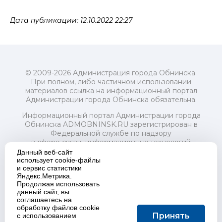
Дата публикации: 12.10.2022 22:27
© 2009-2026 Администрация города Обнинска.
При полном, либо частичном использовании
материалов ссылка на информационный портал
Администрации города Обнинска обязательна.
Информационный портал Администрации города
Обнинска ADMOBNINSK.RU зарегистрирован в
Федеральной службе по надзору
в сфере связи, информационных технологий
и массовых коммуникаций (Роскомнадзор) 24 июля
Данный веб-сайт
2018 года.
использует cookie-файлы
и сервис статистики
Свидетельство о регистрации Эл № ФС77-73321
Яндекс.Метрика.
Продолжая использовать
Учредитель: Администрация (исполнительно-
данный сайт, вы
распорядительный орган) городского округа "Город
соглашаетесь на
Обнинск". Главный редактор: Байкова Е.А.
обработку файлов cookie
Адрес электронной почты Редакции:
Принять
с использованием
redactor@admobninsk.ru