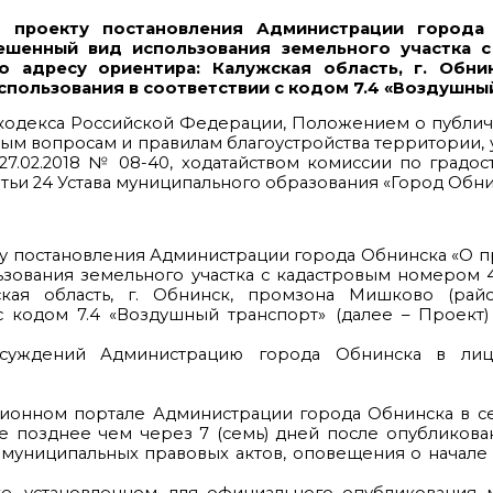
 проекту постановления Администрации города
ешенный вид использования земельного участка 
о адресу ориентира: Калужская область, г. Обни
спользования в соответствии с кодом 7.4 «Воздушны
го кодекса Российской Федерации, Положением о публи
ым вопросам и правилам благоустройства территории
7.02.2018 № 08-40, ходатайством комиссии по градо
атьи 24 Устава муниципального образования «Город Обн
ту постановления Администрации города Обнинска «О 
вания земельного участка с кадастровым номером 40:
кая область, г. Обнинск, промзона Мишково (рай
с кодом 7.4 «Воздушный транспорт» (далее – Проект) с
бсуждений Администрацию города Обнинска в лиц
ционном портале Администрации города Обнинска в с
е позднее чем через 7 (семь) дней после опубликова
 муниципальных правовых актов, оповещения о начал