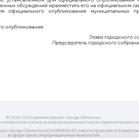
ядке, установленном для официального опубликования
венных обсуждений иразместить его на официальном сай
ля официального опубликования муниципальных пр
го опубликования.
Глава городского 
Председатель городского собрани
© 2009-2026 Администрация города Обнинска.
и материалов ссылка на информационный портал Администрации го
ии города Обнинска ADMOBNINSK.RU зарегистрирован в Федеральн
в сфере связи, информационных технологий