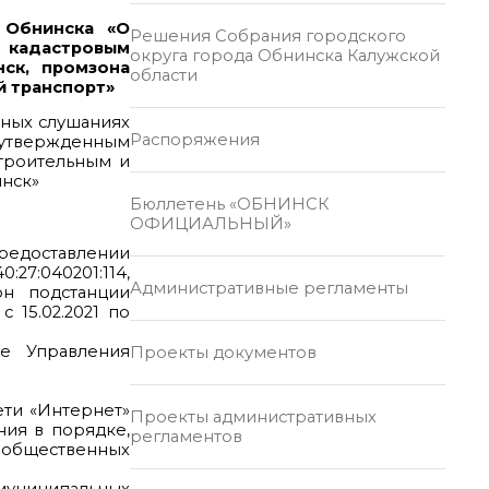
 Обнинска «О
Решения Собрания городского
с кадастровым
округа города Обнинска Калужской
нск, промзона
области
й транспорт»
чных слушаниях
Распоряжения
, утвержденным
строительным и
инск»
Бюллетень «ОБНИНСК
ОФИЦИАЛЬНЫЙ»
предоставлении
27:040201:114,
Административные регламенты
он подстанции
 15.02.2021 по
е Управления
Проекты документов
ети «Интернет»
Проекты административных
ния в порядке,
регламентов
е общественных