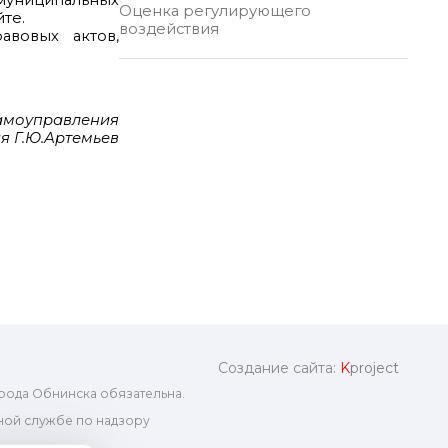
 муниципальных
Оценка регулирующего
те.
воздействия
авовых актов,
самоуправления
я Г.Ю.Артемьев
Создание сайта:
K
project
рода Обнинска обязательна.
ой службе по надзору