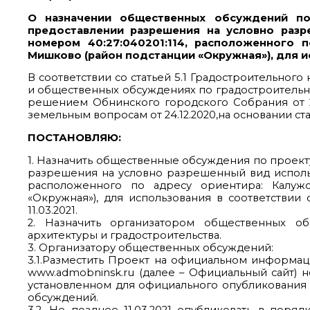
О назначении общественных обсуждений по
предоставлении разрешения на условно разр
номером 40:27:040201:114, расположенного п
Мишково (район подстанции «Окружная»), для и
В соответствии со статьей 5.1 Градостроительно
и общественных обсуждениях по градостроительн
решением Обнинского городского Собрания от 2
земельным вопросам от 24.12.2020,на основании ст
ПОСТАНОВЛЯЮ:
1. Назначить общественные обсуждения по проек
разрешения на условно разрешенный вид использо
расположенного по адресу ориентира: Калужс
«Окружная»), для использования в соответствии 
11.03.2021.
2. Назначить организатором общественных о
архитектуры и градостроительства.
3. Организатору общественных обсуждений:
3.1.Разместить Проект на официальном информа
www.admobninsk.ru (далее – Официальный сайт) н
установленном для официального опубликования
обсуждений.