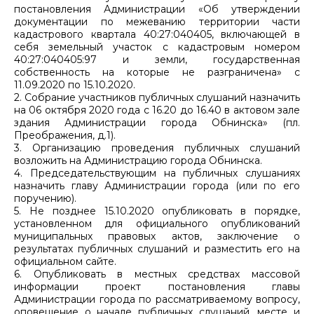
постановления Администрации «Об утверждении
документации по межеванию территории части
кадастрового квартала 40:27:040405, включающей в
себя земельный участок с кадастровым номером
40:27:040405:97 и земли, государственная
собственность на которые не разграничена» с
11.09.2020 по 15.10.2020.
2. Собрание участников публичных слушаний назначить
на 06 октября 2020 года с 16.20 до 16.40 в актовом зале
здания Администрации города Обнинска» (пл.
Преображения, д.1).
3. Организацию проведения публичных слушаний
возложить на Администрацию города Обнинска.
4. Председательствующим на публичных слушаниях
назначить главу Администрации города (или по его
поручению).
5. Не позднее 15.10.2020 опубликовать в порядке,
установленном для официального опубликований
муниципальных правовых актов, заключение о
результатах публичных слушаний и разместить его на
официальном сайте.
6. Опубликовать в местных средствах массовой
информации проект постановления главы
Администрации города по рассматриваемому вопросу,
оповещение о начале публичных слушаний, месте и