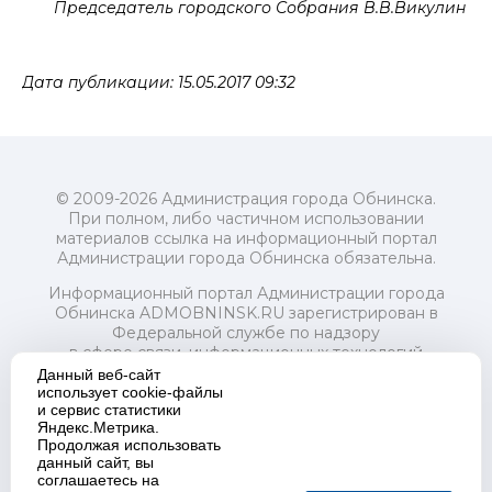
Председатель городского Собрания В.В.Викулин
Дата публикации: 15.05.2017 09:32
© 2009-2026 Администрация города Обнинска.
При полном, либо частичном использовании
материалов ссылка на информационный портал
Администрации города Обнинска обязательна.
Информационный портал Администрации города
Обнинска ADMOBNINSK.RU зарегистрирован в
Федеральной службе по надзору
в сфере связи, информационных технологий
и массовых коммуникаций (Роскомнадзор) 24 июля
Данный веб-сайт
2018 года.
использует cookie-файлы
и сервис статистики
Свидетельство о регистрации Эл № ФС77-73321
Яндекс.Метрика.
Продолжая использовать
Учредитель: Администрация (исполнительно-
данный сайт, вы
распорядительный орган) городского округа "Город
соглашаетесь на
Обнинск". Главный редактор: Байкова Е.А.