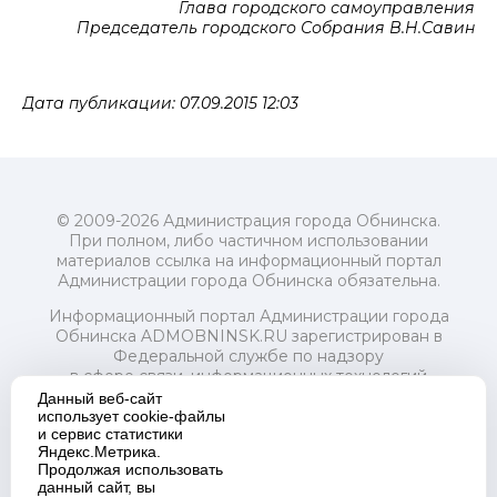
Глава городского самоуправления
Председатель городского Собрания В.Н.Савин
Дата публикации: 07.09.2015 12:03
© 2009-2026 Администрация города Обнинска.
При полном, либо частичном использовании
материалов ссылка на информационный портал
Администрации города Обнинска обязательна.
Информационный портал Администрации города
Обнинска ADMOBNINSK.RU зарегистрирован в
Федеральной службе по надзору
в сфере связи, информационных технологий
и массовых коммуникаций (Роскомнадзор) 24 июля
Данный веб-сайт
2018 года.
использует cookie-файлы
и сервис статистики
Свидетельство о регистрации Эл № ФС77-73321
Яндекс.Метрика.
Продолжая использовать
Учредитель: Администрация (исполнительно-
данный сайт, вы
распорядительный орган) городского округа "Город