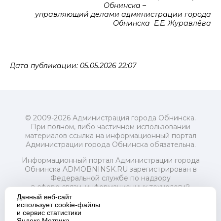
Обнинска –
управляющий делами администрации города
Обнинска Е.Е. Журавлёва
Дата публикации: 05.05.2026 22:07
© 2009-2026 Администрация города Обнинска.
При полном, либо частичном использовании
материалов ссылка на информационный портал
Администрации города Обнинска обязательна.
Информационный портал Администрации города
Обнинска ADMOBNINSK.RU зарегистрирован в
Федеральной службе по надзору
в сфере связи, информационных технологий
и массовых коммуникаций (Роскомнадзор) 24 июля
Данный веб-сайт
2018 года.
использует cookie-файлы
и сервис статистики
Свидетельство о регистрации Эл № ФС77-73321
Яндекс.Метрика.