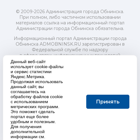
© 2009-2026 Администрация города Обнинска.
При полном, либо частичном использовании
материалов ссылка на информационный портал
Администрации города Обнинска обязательна.
Информационный портал Администрации города
Обнинска ADMOBNINSK.RU зарегистрирован в
Федеральной службе по надзору
в сфере связи, информационных технологий
и массовых коммуникаций (Роскомнадзор) 24 июля
Данный веб-сайт
2018 года.
использует cookie-файлы
и сервис статистики
Свидетельство о регистрации Эл № ФС77-73321
Яндекс.Метрика.
Продолжая использовать
Учредитель: Администрация (исполнительно-
данный сайт, вы
распорядительный орган) городского округа "Город
соглашаетесь на
Обнинск". Главный редактор: Байкова Е.А.
обработку файлов cookie
Адрес электронной почты Редакции:
Принять
с использованием
redactor@admobninsk.ru
метрических программ.
Телефон Редакции: +7 (484) 395-85-85
Это поможет сделать
Настоящий ресурс содержит материалы 18+
портал еще более
Политика в отношении обработки персональных
удобным и полезным.
Для получения
данных
дополнительной
информации см.