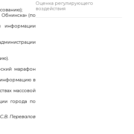
Оценка регулирующего
воздействия
сованию);
 Обнинска» (по
ой информации
администрации
ию).
рский марафон
ь информацию в
ствах массовой
ции города по
С.В. Перевалов