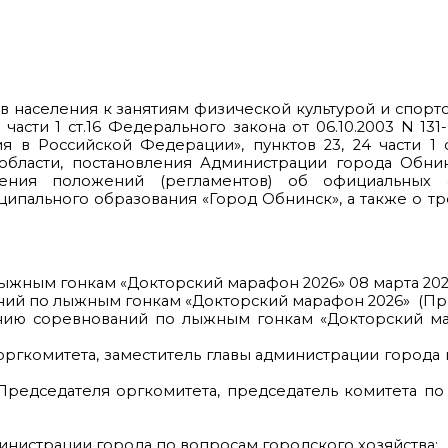
населения к занятиям физической культурой и спорт
 части 1 ст.16 Федерального закона от 06.10.2003 N 1
 в Российской Федерации», пунктов 23, 24 части 1 с
 области, постановления Администрации города Обни
ждения положений (регламентов) об официальных 
пального образования «Город Обнинск», а также о тр
ыжным гонкам «Докторский марафон 2026» 08 марта 202
ний по лыжным гонкам «Докторский марафон 2026» (При
ению соревнований по лыжным гонкам «Докторский ма
ргкомитета, заместитель главы администрации города
Председателя оргкомитета, председатель комитета по
инистрации города по вопросам городского хозяйства;