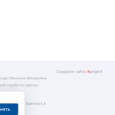
Создание сайта:
K
project
рода Обнинска обязательна.
ой службе по надзору
ный редактор: Байкова Е.А.
нять