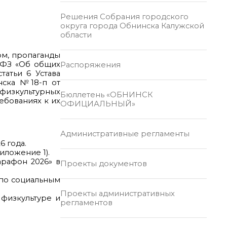
Решения Собрания городского
округа города Обнинска Калужской
области
ом, пропаганды
31-ФЗ «Об общих
Распоряжения
татьи 6 Устава
нска №18-п от
физкультурных
Бюллетень «ОБНИНСК
ебованиях к их
ОФИЦИАЛЬНЫЙ»
Административные регламенты
6 года.
ложение 1).
рафон 2026» в
Проекты документов
 по социальным
Проекты административных
 физкультуре и
регламентов