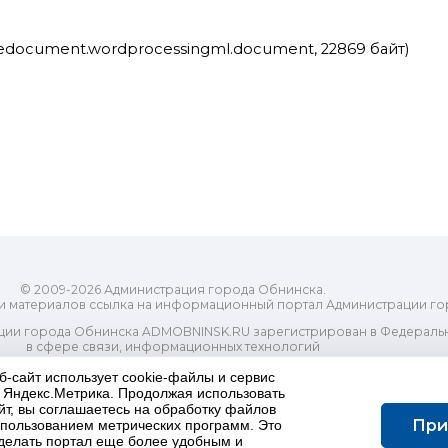
icedocument.wordprocessingml.document, 22869 байт)
© 2009-2026 Администрация города Обнинска.
и материалов ссылка на информационный портал Администрации го
ии города Обнинска ADMOBNINSK.RU зарегистрирован в Федеральн
в сфере связи, информационных технологий
ассовых коммуникаций (Роскомнадзор) 24 июля 2018 года.
Свидетельство о регистрации Эл № ФС77-73321
б-сайт использует cookie-файлы и сервис
и Яндекс.Метрика. Продолжая использовать
-распорядительный орган) городского округа "Город Обнинск". Глав
йт, вы соглашаетесь на обработку файлов
ес электронной почты Редакции: redactor@admobninsk.ru
При
использованием метрических программ. Это
Телефон Редакции: +7 (484) 395-85-85
делать портал еще более удобным и