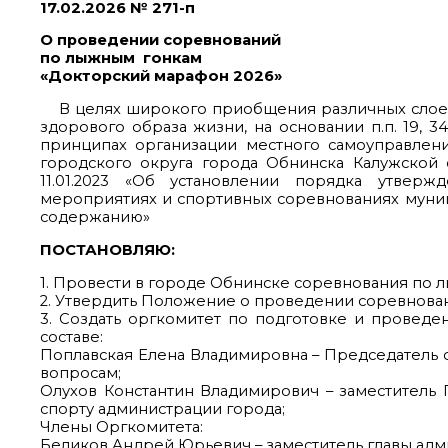
17.02.2026 № 271-п
О проведении соревнований
по лыжным гонкам
«Докторский марафон 2026»
В целях широкого приобщения различных слоев 
здорового образа жизни, на основании п.п. 19, 34
принципах организации местного самоуправления
городского округа города Обнинска Калужской
11.01.2023 «Об установлении порядка утвер
мероприятиях и спортивных соревнованиях муници
содержанию»
ПОСТАНОВЛЯЮ:
1. Провести в городе Обнинске соревнования по л
2. Утвердить Положение о проведении соревнова
3. Создать оргкомитет по подготовке и провед
составе:
Поплавская Елена Владимировна – Председатель о
вопросам;
Олухов Константин Владимирович – заместитель 
спорту администрации города;
Члены Оргкомитета:
Беликов Андрей Юрьевич – заместитель главы адм