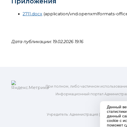
Приложения
2711.docx
(application/vnd.openxmlformats-off
Дата публикации: 19.02.2026 19:16
При полном, либо частичном использовани
Информационный портал Администрац
и м
Данный ве
статистик
Учредитель: Администрация (исполнительно
данный са
Адр
cookie с 
поможет с