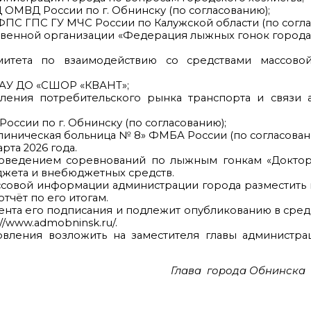
ОМВД России по г. Обнинску (по согласованию);
ФПС ГПС ГУ МЧС России по Калужской области (по согла
венной организации «Федерация лыжных гонок города
митета по взаимодействию со средствами массов
МАУ ДО «СШОР «КВАНТ»;
вления потребительского рынка транспорта и связи 
оссии по г. Обнинску (по согласованию);
иническая больница № 8» ФМБА России (по согласован
рта 2026 года.
роведением соревнований по лыжным гонкам «Докто
юджета и внебюджетных средств.
ассовой информации администрации города разместит
чёт по его итогам.
мента его подписания и подлежит опубликованию в сред
/www.admobninsk.ru/.
овления возложить на заместителя главы администра
Глава города Обнинска 