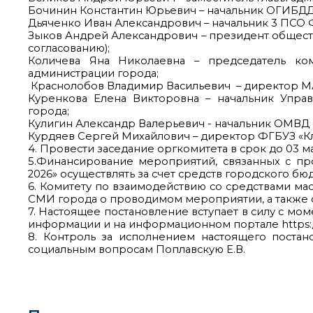
Бочинин Константин Юрьевич – начальник ОГИБДД 
Дьяченко Иван Александрович – начальник 3 ПСО 
Зыков Андрей Александрович – президент общест
согласованию);
Количева Яна Николаевна – председатель ко
администрации города;
Краснолобов Владимир Васильевич – директор 
Куренкова Елена Викторовна – начальник Упра
города;
Кулигин Александр Валерьевич - начальник ОМВД Р
Курдяев Сергей Михайлович – директор ФГБУЗ «Кл
4. Провести заседание оргкомитета в срок до 03 ма
5.Финансирование мероприятий, связанных с п
2026» осуществлять за счет средств городского б
6. Комитету по взаимодействию со средствами м
СМИ города о проводимом мероприятии, а также от
7. Настоящее постановление вступает в силу с мо
информации и на информационном портале https:/
8. Контроль за исполнением настоящего постан
социальным вопросам Поплавскую Е.В.