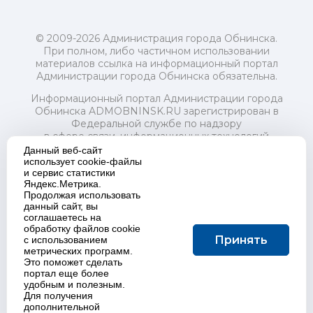
© 2009-2026 Администрация города Обнинска.
При полном, либо частичном использовании
материалов ссылка на информационный портал
Администрации города Обнинска обязательна.
Информационный портал Администрации города
Обнинска ADMOBNINSK.RU зарегистрирован в
Федеральной службе по надзору
в сфере связи, информационных технологий
и массовых коммуникаций (Роскомнадзор) 24 июля
Данный веб-сайт
2018 года.
использует cookie-файлы
и сервис статистики
Свидетельство о регистрации Эл № ФС77-73321
Яндекс.Метрика.
Продолжая использовать
Учредитель: Администрация (исполнительно-
данный сайт, вы
распорядительный орган) городского округа "Город
соглашаетесь на
Обнинск". Главный редактор: Байкова Е.А.
обработку файлов cookie
Адрес электронной почты Редакции:
Принять
с использованием
redactor@admobninsk.ru
метрических программ.
Телефон Редакции: +7 (484) 395-85-85
Это поможет сделать
Настоящий ресурс содержит материалы 18+
портал еще более
Политика в отношении обработки персональных
удобным и полезным.
Для получения
данных
дополнительной