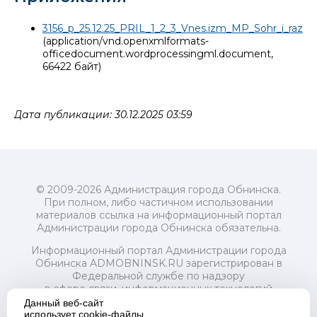
3156_p_25.12.25_PRIL_1_2_3_Vnes.izm_MP_Sohr_i_razv_k
(application/vnd.openxmlformats-
officedocument.wordprocessingml.document,
66422 байт)
Дата публикации: 30.12.2025 03:59
© 2009-2026 Администрация города Обнинска.
При полном, либо частичном использовании
материалов ссылка на информационный портал
Администрации города Обнинска обязательна.
Информационный портал Администрации города
Обнинска ADMOBNINSK.RU зарегистрирован в
Федеральной службе по надзору
в сфере связи, информационных технологий
и массовых коммуникаций (Роскомнадзор) 24 июля
Данный веб-сайт
2018 года.
использует cookie-файлы