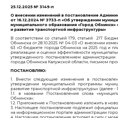
25.12.2025 № 3149-п
О внесении изменений в постановление Админи
от 16.12.2024 № 3733-п «Об утверждении муни
муниципального образования «Город Обнинск»
и развитие транспортной инфраструктуры»
В соответствии со статьей 179, статьей 217 Бю
Обнинска от 28.10.2025 № 04-03 «О внесении изме
63 «О бюджете города Обнинска на 2025 год и пла
реализации и оценки эффективности муниципальн
утвержденного постановлением администрации го
города Обнинска Калужской области, письмом проку
ПОСТАНОВЛЯЮ:
1. Внести следующие изменения в постановле
утверждении муниципальной программы муниц
развитие транспортной инфраструктуры» (далее - 
1.1. в названии Постановления слова «муници
Обнинска»;
1.2. Приложение к Постановлению изложить в нов
3. Настоящее постановление подлежит официаль
на информационном портале администрации горо
4. Настоящее постановление вступает в силу с мо