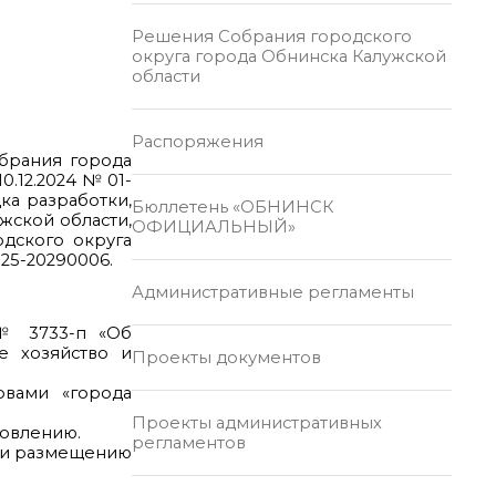
Решения Собрания городского
округа города Обнинска Калужской
области
Распоряжения
обрания города
.12.2024 № 01-
ка разработки,
Бюллетень «ОБНИНСК
жской области,
ОФИЦИАЛЬНЫЙ»
одского округа
-25-20290006.
Административные регламенты
 № 3733-п «Об
е хозяйство и
Проекты документов
овами «города
Проекты административных
новлению.
регламентов
и и размещению