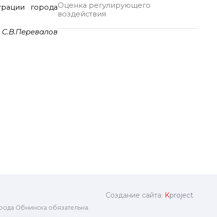
Оценка регулирующего
трации города
воздействия
 С.В.Перевалов
Создание сайта:
K
project
рода Обнинска обязательна.