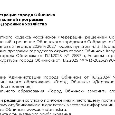
страции города Обнинска
ципальной программы
 «Дорожное хозяйство
джетного кодекса Российской Федерации, решением С
нений в решение Обнинского городского Собрания от 10
новый период 2026 и 2027 годов», пунктом 4.1.3. Поряд
ых программ городского округа города Обнинска Калу
рода Обнинска от 17.11.2025 № 2687-п, Уставом гор
ратуры города Обнинска от 11.12.2025 № 7-13-2025/2790
ние Администрации города Обнинска от 16.12.2024
ипального образования «Город Обнинск» «Дорожно
Постановление):
пального образования «Город Обнинск» заменить сл
ой редакции согласно приложению к настоящему поста
ному опубликованию в средствах массовой информаци
да Обнинска www.admobninsk.ru.
мента официального опубликования.