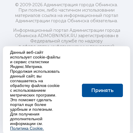
© 2009-2026 Администрация города Обнинска.
При полном, либо частичном использовании
материалов ссылка на информационный портал
Администрации города Обнинска обязательна.
Информационный портал Администрации города
Обнинска ADMOBNINSK.RU зарегистрирован в
Федеральной службе по надзору
в сфере связи, информационных технологий
и массовых коммуникаций (Роскомнадзор) 24 июля
Данный веб-сайт
2018 года.
использует cookie-файлы
и сервис статистики
Свидетельство о регистрации Эл № ФС77-73321
Яндекс.Метрика.
Продолжая использовать
Учредитель: Администрация (исполнительно-
данный сайт, вы
распорядительный орган) городского округа "Город
соглашаетесь на
Обнинск". Главный редактор: Байкова Е.А.
обработку файлов cookie
Адрес электронной почты Редакции:
Принять
с использованием
redactor@admobninsk.ru
метрических программ.
Телефон Редакции: +7 (484) 395-85-85
Это поможет сделать
Настоящий ресурс содержит материалы 18+
портал еще более
Политика в отношении обработки персональных
удобным и полезным.
Для получения
данных
дополнительной
информации см.
Политика Cookie.