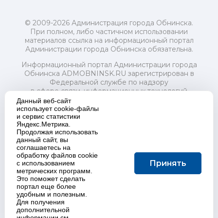
© 2009-2026 Администрация города Обнинска.
При полном, либо частичном использовании
материалов ссылка на информационный портал
Администрации города Обнинска обязательна.
Информационный портал Администрации города
Обнинска ADMOBNINSK.RU зарегистрирован в
Федеральной службе по надзору
в сфере связи, информационных технологий
и массовых коммуникаций (Роскомнадзор) 24 июля
Данный веб-сайт
2018 года.
использует cookie-файлы
и сервис статистики
Свидетельство о регистрации Эл № ФС77-73321
Яндекс.Метрика.
Продолжая использовать
Учредитель: Администрация (исполнительно-
данный сайт, вы
распорядительный орган) городского округа "Город
соглашаетесь на
Обнинск". Главный редактор: Байкова Е.А.
обработку файлов cookie
Адрес электронной почты Редакции:
Принять
с использованием
redactor@admobninsk.ru
метрических программ.
Телефон Редакции: +7 (484) 395-85-85
Это поможет сделать
Настоящий ресурс содержит материалы 18+
портал еще более
Политика в отношении обработки персональных
удобным и полезным.
Для получения
данных
дополнительной
информации см.