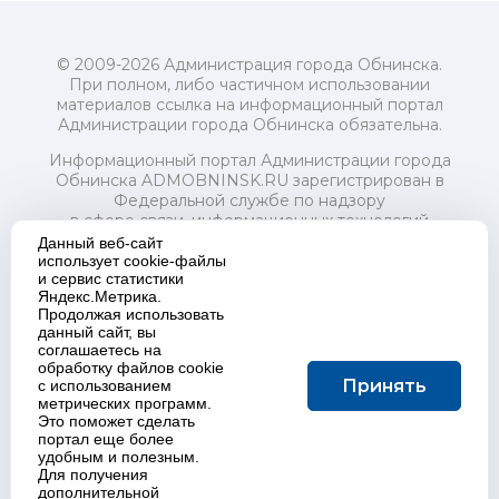
© 2009-2026 Администрация города Обнинска.
При полном, либо частичном использовании
материалов ссылка на информационный портал
Администрации города Обнинска обязательна.
Информационный портал Администрации города
Обнинска ADMOBNINSK.RU зарегистрирован в
Федеральной службе по надзору
в сфере связи, информационных технологий
и массовых коммуникаций (Роскомнадзор) 24 июля
Данный веб-сайт
2018 года.
использует cookie-файлы
и сервис статистики
Свидетельство о регистрации Эл № ФС77-73321
Яндекс.Метрика.
Продолжая использовать
Учредитель: Администрация (исполнительно-
данный сайт, вы
распорядительный орган) городского округа "Город
соглашаетесь на
Обнинск". Главный редактор: Байкова Е.А.
обработку файлов cookie
Адрес электронной почты Редакции:
Принять
с использованием
redactor@admobninsk.ru
метрических программ.
Телефон Редакции: +7 (484) 395-85-85
Это поможет сделать
Настоящий ресурс содержит материалы 18+
портал еще более
Политика в отношении обработки персональных
удобным и полезным.
Для получения
данных
дополнительной