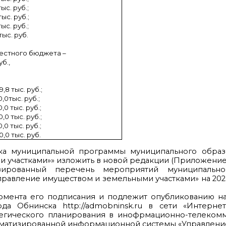
тыс. руб.;
тыс. руб.;
тыс. руб.;
тыс. руб.
местного бюджета –
уб.,
9,8 тыс. руб.;
0,0тыс. руб.;
0,0 тыс. руб.;
0,0 тыс. руб.;
0,0 тыс. руб.;
0,0 тыс. руб.
а муниципальной программы муниципального образ
 участками»» изложить в новой редакции (Приложение 
рованный перечень мероприятий муниципально
равление имуществом и земельными участками» на 202
 момента его подписания и подлежит опубликованию 
 Обнинска http://admobninsk.ru в сети «Интернет
егического планирования в инофрмационно-телеком
томатизированной информационной системы «Управление