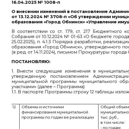
16.04.2025 № 1008-п
О внесении изменений в постановление Админи
от 13.12.2024 № 3708-п «Об утверждении муни
образования «Город Обнинск» «Управление иму
В соответствии со ст. 179, ст. 217 Бюджетног
Собрания от 10.12.2024 № 01-63 «О бюджете города
25.02.2025), п. 4.1.3 Порядка разработки, реали
образования «Город Обнинск», утвержденного по
(в ред. от 14.11.2024), письмом Прокуратуры города
ПОСТАНОВЛЯЮ:
1. Внести следующие изменения в муниципальн
утвержденную постановлением Администраци
муниципальной программы муниципального обр
участками» (далее – Программа):
1.1. В паспорте Программы строку 12 таблицы изло
12
Объемы и источники
Общий объем
финансирования муниципальной
муниципально
программы по годам ее реализации
тыс. руб.,
в том числе:
- по годам: