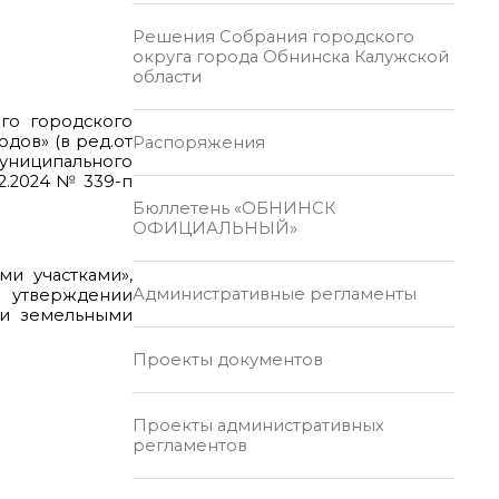
Решения Собрания городского
округа города Обнинска Калужской
области
ого городского
одов» (в ред.от
Распоряжения
муниципального
2.2024 № 339-п
Бюллетень «ОБНИНСК
ОФИЦИАЛЬНЫЙ»
и участками»,
Административные регламенты
 утверждении
 и земельными
Проекты документов
Проекты административных
регламентов