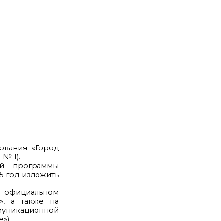
ования «Город
№ 1).
й программы
5 год изложить
на официальном
», а также на
муникационной
»).