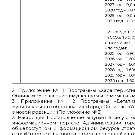
2027 год – 0,0 
2028 год – 0,0 
2029 год – 0,0 
2030 год – 0,0 
- из средств 
14 909,8 тыс. р
в том числе:
- по годам:
2025 год – 6 90
2026 год – 1 60
2027 год – 1 60
2028 год – 1 60
2029 год – 1 60
2030 год – 1 60
2. Приложение № 1 Программы «Характеристик
Обнинск» «Управление имуществом и земемльными
3. Приложение № 2 Программы «Детализи
муниципального образвоания «Город Обнинск» «Уп
в новой редакции (Приложение № 2).
3. Настоящее Постановление вступает в силу с
информационном портале Администрации города
общедоступном информационном ресурсе страт
сети «Интернет» (на портале государственной ав