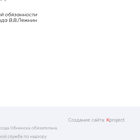
й обязанности
ода В.В.Лежнин
Создание сайта:
K
project
рода Обнинска обязательна.
ой службе по надзору