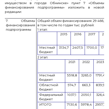
имуществом в городе Обнинске» пункт 7 «
Объемы
финансирования подпрограммы
» изложить в новой
редакции:
7. Объемы
Общий объем финансирования: 29 466,8 т
финансирования
в том числе по годам тыс. рублей:
подпрограммы
1 этап:
2015
2016
2017
201
Местный
3134,7
2407,5
1700,0
1700
бюджет
2 этап:
2021
2022
2023
Местный
5518,8
3265,0
1791,4
бюджет
Областной
574,7
663,3
839,9
бюджет
Федеральный
1037,1
2050,1
326,4
бюджет
ИТОГО:
7130,6
5978,4
2957,7