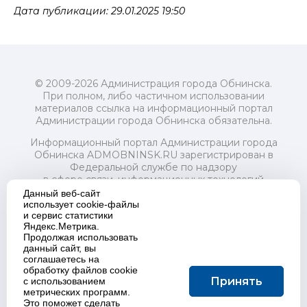
Дата публикации: 29.01.2025 19:50
© 2009-2026 Администрация города Обнинска.
При полном, либо частичном использовании
материалов ссылка на информационный портал
Администрации города Обнинска обязательна.
Информационный портал Администрации города
Обнинска ADMOBNINSK.RU зарегистрирован в
Федеральной службе по надзору
в сфере связи, информационных технологий
и массовых коммуникаций (Роскомнадзор) 24 июля
Данный веб-сайт
2018 года.
использует cookie-файлы
и сервис статистики
Свидетельство о регистрации Эл № ФС77-73321
Яндекс.Метрика.
Продолжая использовать
Учредитель: Администрация (исполнительно-
данный сайт, вы
распорядительный орган) городского округа "Город
соглашаетесь на
Обнинск". Главный редактор: Байкова Е.А.
обработку файлов cookie
Адрес электронной почты Редакции:
Принять
с использованием
redactor@admobninsk.ru
метрических программ.
Телефон Редакции: +7 (484) 395-85-85
Это поможет сделать