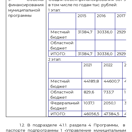
финансирования
в том числе по годам тыс. рублей:
муниципальной
1 этап:
программы
2015
2016
2017
Местный
31384,7
30336,0
29290,
бюджет
Областной
бюджет
ИТОГО:
31384,7
30336,0
29290,
2 этап:
2021
2022
202
Местный
44189,8
44600,7
477
бюджет
Областной
829,6
733,7
100
бюджет
Федеральный
1037,1
2050,1
326
бюджет
ИТОГО:
46056,5
47384,5
490
1.2. В подразделе 4.1.1. раздела 4 Программы, в
паспорте подпрограммы 1 «Управление муниципальным