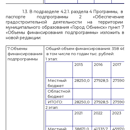
1.3. В подразделе 4.2.1. раздела 4 Программы, в
паспорте подпрограммы 2 «Обеспечение
градостроительной деятельности на территории
муниципального образования «Город Обнинск» пункт 7
«Объемы финансирования подпрограммы» изложить в
новой редакции:
7.Объемы
Общий объем финансирования: 358 464,5
финансирования
в том числе по годам тыс. рублей:
подпрограммы
1 этап:
2015
2016
2017
Местный
28250,0
27928,5
27590,0
бюджет
Областной
бюджет
ИТОГО:
28250,0
27928,5
27590,0
2 этап:
2021
2022
2023
Местный
38671,0
41335,7
45970,7