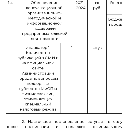
1.4
Обеспечение
2021 -
тыс.
Всего
консультационной,
2024
руб.
организационно-
методической и
Бюджет
информационной
города
поддержки
предпринимательской
деятельности
Индикатор 1.
1
штук
Количество
публикаций в СМИ и
на официальном
сайте
Администрации
города по вопросам
поддержки
субъектов МиСП и
физических лиц,
применяющих
специальный
налоговый режим
2. Настоящее постановление вступает в силу
после подписания и подлежит официальному