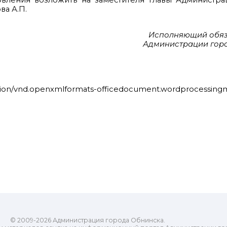
овления возложить на заместителя главы Администра
ва А.П.
Исполняющий обяз
Администрации горо
tion/vnd.openxmlformats-officedocument.wordprocessing
© 2009-2026 Администрация города Обнинска.