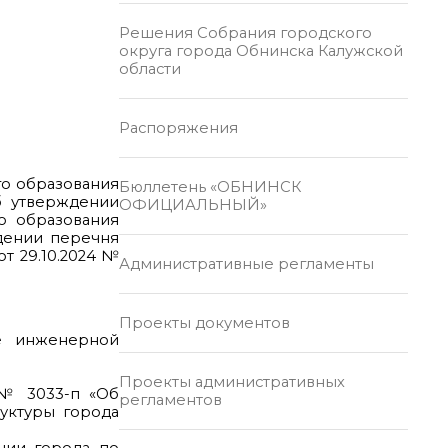
Решения Собрания городского
округа города Обнинска Калужской
области
Распоряжения
го образования
Бюллетень «ОБНИНСК
б утверждении
ОФИЦИАЛЬНЫЙ»
о образования
ждении перечня
т 29.10.2024 №
Административные регламенты
Проекты документов
ие инженерной
Проекты административных
2 № 3033-п «Об
регламентов
уктуры города