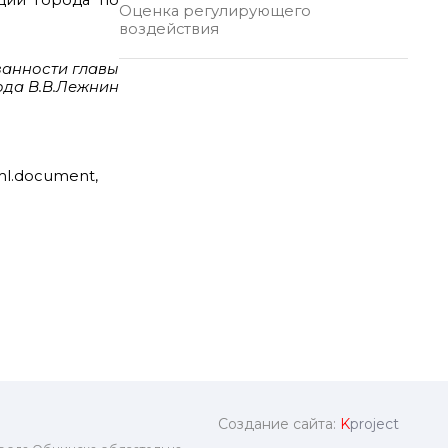
ции города по
Оценка регулирующего
воздействия
анности главы
да В.В.Лежнин
ml.document,
Создание сайта:
K
project