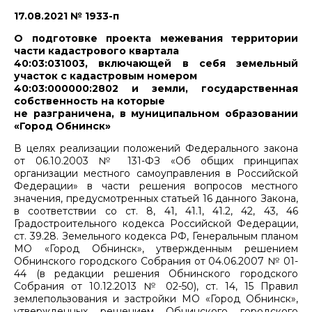
17.08.2021 № 1933-п
О подготовке проекта межевания территории
части кадастрового квартала
40:03:031003, включающей в себя земельный
участок с кадастровым номером
40:03:000000:2802 и земли, государственная
собственность на которые
не разграничена, в муниципальном образовании
«Город Обнинск»
В целях реализации положений Федерального закона
от 06.10.2003 № 131-ФЗ «Об общих принципах
организации местного самоуправления в Российской
Федерации» в части решения вопросов местного
значения, предусмотренных статьей 16 данного Закона,
в соответствии со ст. 8, 41, 41.1, 41.2, 42, 43, 46
Градостроительного кодекса Российской Федерации,
ст. 39.28. Земельного кодекса РФ, Генеральным планом
МО «Город Обнинск», утвержденным решением
Обнинского городского Собрания от 04.06.2007 № 01-
44 (в редакции решения Обнинского городского
Собрания от 10.12.2013 № 02-50), ст. 14, 15 Правил
землепользования и застройки МО «Город Обнинск»,
утвержденных решением Обнинского городского