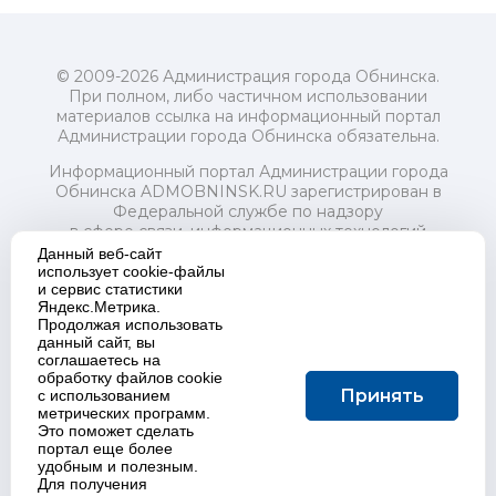
© 2009-2026 Администрация города Обнинска.
При полном, либо частичном использовании
материалов ссылка на информационный портал
Администрации города Обнинска обязательна.
Информационный портал Администрации города
Обнинска ADMOBNINSK.RU зарегистрирован в
Федеральной службе по надзору
в сфере связи, информационных технологий
и массовых коммуникаций (Роскомнадзор) 24 июля
Данный веб-сайт
2018 года.
использует cookie-файлы
и сервис статистики
Свидетельство о регистрации Эл № ФС77-73321
Яндекс.Метрика.
Продолжая использовать
Учредитель: Администрация (исполнительно-
данный сайт, вы
распорядительный орган) городского округа "Город
соглашаетесь на
Обнинск". Главный редактор: Байкова Е.А.
обработку файлов cookie
Адрес электронной почты Редакции:
Принять
с использованием
redactor@admobninsk.ru
метрических программ.
Телефон Редакции: +7 (484) 395-85-85
Это поможет сделать
Настоящий ресурс содержит материалы 18+
портал еще более
Политика в отношении обработки персональных
удобным и полезным.
Для получения
данных