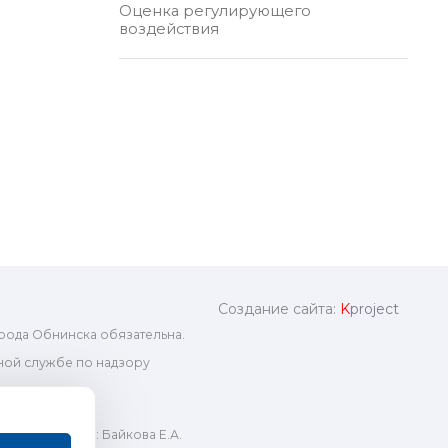
Оценка регулирующего
воздействия
Создание сайта:
K
project
рода Обнинска обязательна.
ой службе по надзору
ный редактор: Байкова Е.А.