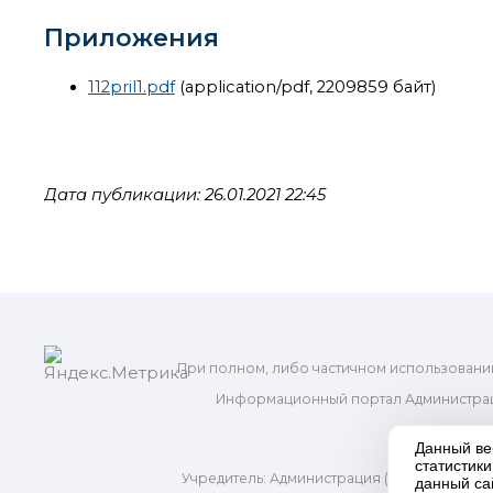
Приложения
112pril1.pdf
(application/pdf, 2209859 байт)
Дата публикации: 26.01.2021 22:45
При полном, либо частичном использовани
Информационный портал Администрац
и м
Данный ве
статистик
Учредитель: Администрация (исполнительно
данный са