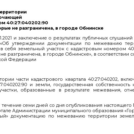
территории
лючающей
ом 40:27:040202:90
орые не разграничена, в городе Обнинске
2021 и заключение о результатах публичных слушаний о
 «Об утверждении документации по межеванию тер
 в себя земельный участок с кадастровым номером 40:
 разграничена, в городе Обнинске», в соответствии со ст
йской Федерации
ории части кадастрового квартала 40:27:040202, вкл
:040202:90 и земли, государственная собственность
участки, образованные в результате межевания, отн
 в течение семи дней со дня опубликования настоящего
тале Администрации муниципального образования «Го
ый» документацию по межеванию территории земель