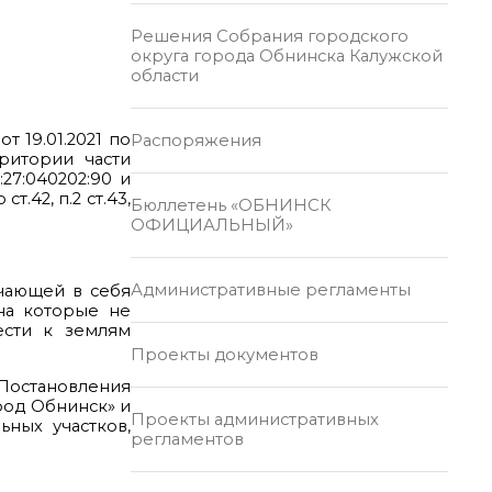
Решения Собрания городского
округа города Обнинска Калужской
области
т 19.01.2021 по
Распоряжения
ритории части
27:040202:90 и
.42, п.2 ст.43,
Бюллетень «ОБНИНСК
ОФИЦИАЛЬНЫЙ»
Административные регламенты
ючающей в себя
 на которые не
ести к землям
Проекты документов
 Постановления
род Обнинск» и
Проекты административных
ных участков,
регламентов