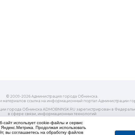
© 2009-2026 Администрация города Обнинска.
и материалов ссылка на информационный портал Администрации го
ии города Обнинска ADMOBNINSK.RU зарегистрирован в Федеральн
в сфере связи, информационных технологий
ассовых коммуникаций (Роскомнадзор) 24 июля 2018 года.
б-сайт использует cookie-файлы и сервис
Свидетельство о регистрации Эл № ФС77-73321
и Яндекс.Метрика. Продолжая использовать
-распорядительный орган) городского округа "Город Обнинск". Глав
йт, вы соглашаетесь на обработку файлов