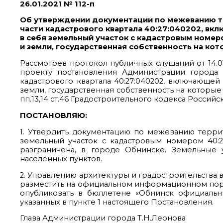
26.01.2021 № 112-п
Об утверждении документации по межеванию 
части кадастрового квартала 40:27:040202, вк
в себя земельный участок с кадастровым номер
и земли, государственная собственность на кот
Рассмотрев протокол публичных слушаний от 14.01.
проекту постановления Администрации города
кадастрового квартала 40:27:040202, включающей
земли, государственная собственность на которые не
пп.13,14 ст.46 Градостроительного кодекса Росси
ПОСТАНОВЛЯЮ:
1. Утвердить документацию по межеванию террит
земельный участок с кадастровым номером 40:27
разграничена, в городе Обнинске. Земельные 
населенных пунктов.
2. Управлению архитектуры и градостроительства
разместить на официальном информационном пор
опубликовать в бюллетене «Обнинск официальн
указанных в пункте 1 настоящего Постановления.
Глава Администрации города Т.Н.Леонова