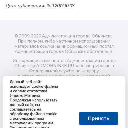
Дата публикации: 16.11.2017 10:07
© 2009-2026 Администрация города Обнинска.
При полном, либо частичном использовании
материалов ссылка на информационный портал
Администрации города Обнинска обязательна.
Информационный портал Администрации города
Обнинска ADMOBNINSK.RU зарегистрирован в
Федеральной службе по надзору
в сфере связи, информационных технологий
и массовых коммуникаций (Роскомнадзор) 24 июля
Данный веб-сайт
2018 года.
использует cookie-файлы
и сервис статистики
Свидетельство о регистрации Эл № ФС77-73321
Яндекс.Метрика.
Продолжая использовать
Учредитель: Администрация (исполнительно-
данный сайт, вы
распорядительный орган) городского округа "Город
соглашаетесь на
Обнинск". Главный редактор: Байкова Е.А.
обработку файлов cookie
Адрес электронной почты Редакции:
Принять
с использованием
redactor@admobninsk.ru
метрических программ.
Телефон Редакции: +7 (484) 395-85-85
Это поможет сделать