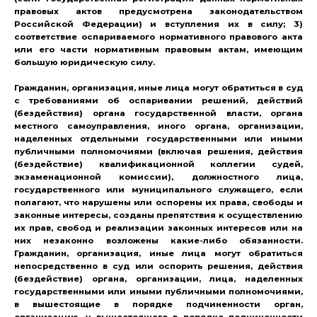
правовых актов предусмотрена законодательством
Российской Федерации) и вступления их в силу; 3)
соответствие оспариваемого нормативного правового акта
или его части нормативным правовым актам, имеющим
большую юридическую силу.
Гражданин, организация, иные лица могут обратиться в суд
с требованиями об оспаривании решений, действий
(бездействия) органа государственной власти, органа
местного самоуправления, иного органа, организации,
наделенных отдельными государственными или иными
публичными полномочиями (включая решения, действия
(бездействие) квалификационной коллегии судей,
экзаменационной комиссии), должностного лица,
государственного или муниципального служащего, если
полагают, что нарушены или оспорены их права, свободы и
законные интересы, созданы препятствия к осуществлению
их прав, свобод и реализации законных интересов или на
них незаконно возложены какие-либо обязанности.
Гражданин, организация, иные лица могут обратиться
непосредственно в суд или оспорить решения, действия
(бездействие) органа, организации, лица, наделенных
государственными или иными публичными полномочиями,
в вышестоящие в порядке подчиненности орган,
организацию, у вышестоящего в порядке подчиненности