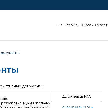
Наш город
Органы власт
 документы
енты
рмативные документы:
Дата и номер НПА
инска
разработке муниципальных
Обнинск», их формирования,
01.09.2014 № 1626-п