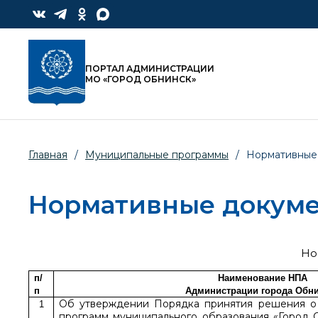
ПОРТАЛ АДМИНИСТРАЦИИ
МО «ГОРОД ОБНИНСК»
Главная
/
Муниципальные программы
/
Нормативные
Нормативные докум
Но
п/
Наименование НПА
п
Администрации города Обн
Об утверждении Порядка принятия решения о 
1
программ муниципального образования «Город 