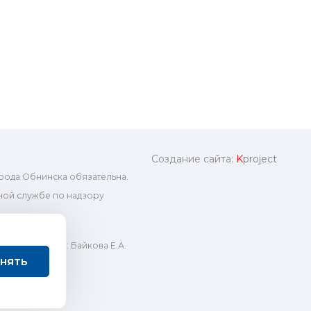
Создание сайта:
K
project
рода Обнинска обязательна.
ой службе по надзору
ный редактор: Байкова Е.А.
нять