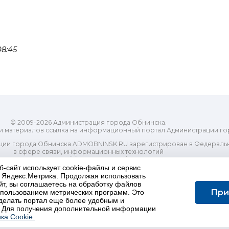
8:45
© 2009-2026 Администрация города Обнинска.
и материалов ссылка на информационный портал Администрации го
ии города Обнинска ADMOBNINSK.RU зарегистрирован в Федеральн
в сфере связи, информационных технологий
ассовых коммуникаций (Роскомнадзор) 24 июля 2018 года.
Свидетельство о регистрации Эл № ФС77-73321
б-сайт использует cookie-файлы и сервис
и Яндекс.Метрика. Продолжая использовать
-распорядительный орган) городского округа "Город Обнинск". Глав
йт, вы соглашаетесь на обработку файлов
ес электронной почты Редакции: redactor@admobninsk.ru
При
использованием метрических программ. Это
Телефон Редакции: +7 (484) 395-85-85
делать портал еще более удобным и
Настоящий ресурс содержит материалы 18+
 Для получения дополнительной информации
олитика в отношении обработки персональных данных
ка Cookie.