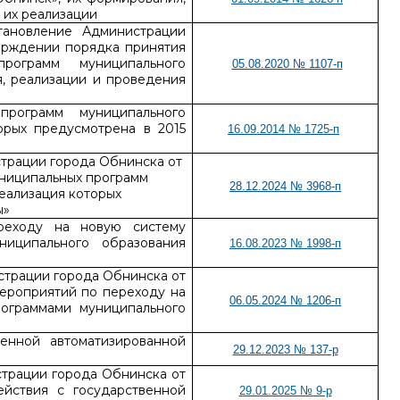
 их реализации
ановление Администрации
верждении порядка принятия
рограмм муниципального
05.08.2020 № 1107-п
я, реализации и проведения
рограмм муниципального
орых предусмотрена в 2015
16.09.2014 № 1725-п
трации города Обнинска от
униципальных программ
28.12.2024 № 3968-п
еализация которых
ы»
реходу на новую систему
ниципального образования
16.08.2023 № 1998-п
страции города Обнинска от
мероприятий по переходу на
06.05.2024 № 1206-п
ограммами муниципального
енной автоматизированной
29.12.2023 № 137-р
трации города Обнинска от
ействия с государственной
29.01.2025 № 9-р