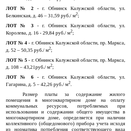
ЛОТ № 2
- г. Обнинск Калужской области, ул.
2
Белкинская, д. 46 – 31,59
руб./
м
;
ЛОТ № 3
- г. Обнинск Калужской области, ул.
2
Королева, д. 16 - 29,84
руб./
м
;
ЛОТ № 4
- г. Обнинск Калужской области, пр. Маркса,
2
д. 52 – 50,35
руб./
м
;
ЛОТ № 5
- г. Обнинск Калужской области, пр. Маркса,
2
д. 108 – 43,21
руб./
м
;
ЛОТ № 6
- г. Обнинск Калужской области, ул.
2
Гагарина, д. 5 – 42,26
руб./
м
.
Размер платы за содержание жилого
помещения в многоквартирном доме на оплату
коммунальных ресурсов, потребляемых при
использовании и содержании общего имущества в
многоквартирном доме, определяется при наличии
коллективного (общедомового) прибора учета исходя
из норматива потребления соответствующего вида