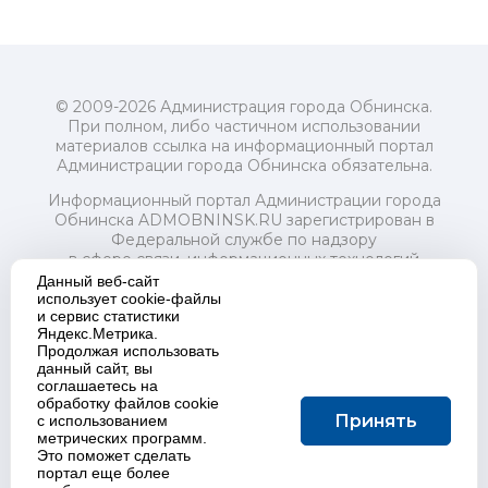
© 2009-2026 Администрация города Обнинска.
При полном, либо частичном использовании
материалов ссылка на информационный портал
Администрации города Обнинска обязательна.
Информационный портал Администрации города
Обнинска ADMOBNINSK.RU зарегистрирован в
Федеральной службе по надзору
в сфере связи, информационных технологий
и массовых коммуникаций (Роскомнадзор) 24 июля
Данный веб-сайт
2018 года.
использует cookie-файлы
и сервис статистики
Свидетельство о регистрации Эл № ФС77-73321
Яндекс.Метрика.
Продолжая использовать
Учредитель: Администрация (исполнительно-
данный сайт, вы
распорядительный орган) городского округа "Город
соглашаетесь на
Обнинск". Главный редактор: Байкова Е.А.
обработку файлов cookie
Адрес электронной почты Редакции:
Принять
с использованием
redactor@admobninsk.ru
метрических программ.
Телефон Редакции: +7 (484) 395-85-85
Это поможет сделать
Настоящий ресурс содержит материалы 18+
портал еще более