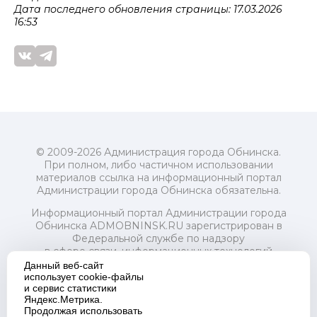
Дата последнего обновления страницы: 17.03.2026
16:53
© 2009-2026 Администрация города Обнинска.
При полном, либо частичном использовании
материалов ссылка на информационный портал
Администрации города Обнинска обязательна.
Информационный портал Администрации города
Обнинска ADMOBNINSK.RU зарегистрирован в
Федеральной службе по надзору
в сфере связи, информационных технологий
и массовых коммуникаций (Роскомнадзор) 24 июля
Данный веб-сайт
2018 года.
использует cookie-файлы
и сервис статистики
Свидетельство о регистрации Эл № ФС77-73321
Яндекс.Метрика.
Продолжая использовать
Учредитель: Администрация (исполнительно-